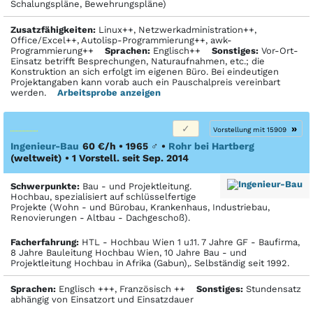
Schalungspläne, Bewehrungspläne)
Zusatzfähigkeiten:
Linux++, Netzwerkadministration++,
Office/Excel++, Autolisp-Programmierung++, awk-
Programmierung++
Sprachen:
Englisch++
Sonstiges:
Vor-Ort-
Einsatz betrifft Besprechungen, Naturaufnahmen, etc.; die
Konstruktion an sich erfolgt im eigenen Büro. Bei eindeutigen
Projektangaben kann vorab auch ein Pauschalpreis vereinbart
werden.
Arbeitsprobe anzeigen
»
Vorstellung mit 15909
Ingenieur-Bau
60 €/h • 1965
♂
•
Rohr bei Hartberg
(weltweit)
• 1 Vorstell. seit Sep. 2014
Schwerpunkte:
Bau - und Projektleitung.
Hochbau, spezialisiert auf schlüsselfertige
Projekte (Wohn - und Bürobau, Krankenhaus, Industriebau,
Renovierungen - Altbau - Dachgeschoß).
Facher­fahrung:
HTL - Hochbau Wien 1 u.11. 7 Jahre GF - Baufirma,
8 Jahre Bauleitung Hochbau Wien, 10 Jahre Bau - und
Projektleitung Hochbau in Afrika (Gabun),. Selbständig seit 1992.
Sprachen:
Englisch +++, Französisch ++
Sonstiges:
Stundensatz
abhängig von Einsatzort und Einsatzdauer