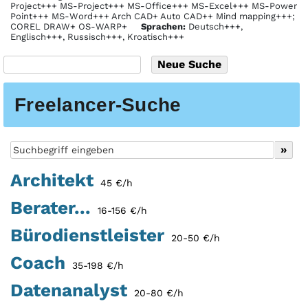
Project+++ MS-Project+++ MS-Office+++ MS-Excel+++ MS-Power
Point+++ MS-Word+++ Arch CAD+ Auto CAD++ Mind mapping+++;
COREL DRAW+ OS-WARP+
Sprachen:
Deutsch+++,
Englisch+++, Russisch+++, Kroatisch+++
Freelancer-Suche
Architekt
45 €/h
Berater...
16-156 €/h
Bürodienstleister
20-50 €/h
Coach
35-198 €/h
Datenanalyst
20-80 €/h