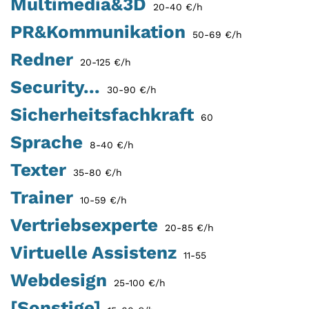
Multimedia&3D
20-40 €/h
PR&Kommunikation
50-69 €/h
Redner
20-125 €/h
Security...
30-90 €/h
Sicherheitsfachkraft
60
Sprache
8-40 €/h
Texter
35-80 €/h
Trainer
10-59 €/h
Vertriebsexperte
20-85 €/h
Virtuelle Assistenz
11-55
Webdesign
25-100 €/h
[Sonstige]