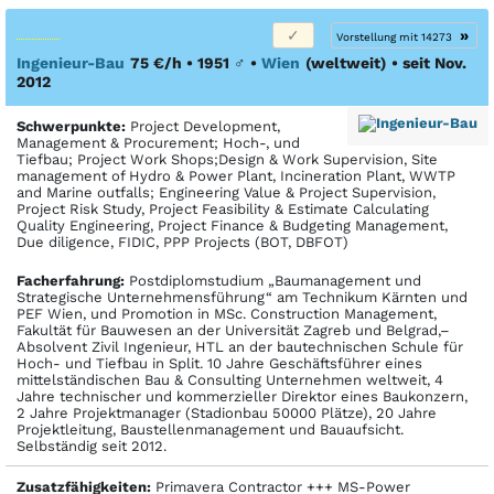
»
Vorstellung mit 14273
Ingenieur-Bau
75 €/h • 1951
♂
•
Wien
(weltweit)
• seit Nov.
2012
Schwerpunkte:
Project Development,
Management & Procurement; Hoch-, und
Tiefbau; Project Work Shops;Design & Work Supervision, Site
management of Hydro & Power Plant, Incineration Plant, WWTP
and Marine outfalls; Engineering Value & Project Supervision,
Project Risk Study, Project Feasibility & Estimate Calculating
Quality Engineering, Project Finance & Budgeting Management,
Due diligence, FIDIC, PPP Projects (BOT, DBFOT)
Facher­fahrung:
Postdiplomstudium „Baumanagement und
Strategische Unternehmensführung“ am Technikum Kärnten und
PEF Wien, und Promotion in MSc. Construction Management,
Fakultät für Bauwesen an der Universität Zagreb und Belgrad,–
Absolvent Zivil Ingenieur, HTL an der bautechnischen Schule für
Hoch- und Tiefbau in Split. 10 Jahre Geschäftsführer eines
mittelständischen Bau & Consulting Unternehmen weltweit, 4
Jahre technischer und kommerzieller Direktor eines Baukonzern,
2 Jahre Projektmanager (Stadionbau 50000 Plätze), 20 Jahre
Projektleitung, Baustellenmanagement und Bauaufsicht.
Selbständig seit 2012.
Zusatzfähigkeiten:
Primavera Contractor +++ MS-Power