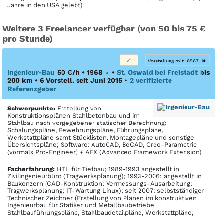
Jahre in den USA gelebt)
Weitere 3 Freelancer verfügbar (von 50 bis 75 €
pro Stunde)
»
Vorstellung mit 16567
Ingenieur-Bau
50 €/h • 1968
♂
•
St. Oswald bei Freistadt
bis
200 km
• 6 Vorstell. seit Juni 2015
•
2 verifizierte
Referenzgeber
Schwerpunkte:
Erstellung von
Konstruktionsplänen Stahlbetonbau und im
Stahlbau nach vorgegebener statischer Berechnung:
Schalungspläne, Bewehrungspläne, Führungspläne,
Werkstattpläne samt Stücklisten, Montagepläne und sonstige
Übersichtspläne; Software: AutoCAD, BeCAD, Creo-Parametric
(vormals Pro-Engineer) + AFX (Advanced Framework Extension)
Facher­fahrung:
HTL für Tiefbau; 1989-1993 angestellt in
Zivilingenieurbüro (Tragwerksplanung); 1993-2006: angestellt in
Baukonzern (CAD-Konstruktion; Vermessungs-Ausarbeitung;
Tragwerksplanung; IT-Wartung Linux); seit 2007: selbstständiger
Technischer Zeichner (Erstellung von Plänen im konstruktiven
Ingenieurbau für Statiker und Metallbaubetriebe;
Stahlbauführungspläne, Stahlbaudetailpläne, Werkstattpläne,