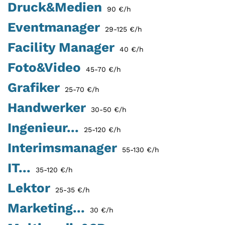
Druck&Medien
90 €/h
Eventmanager
29-125 €/h
Facility Manager
40 €/h
Foto&Video
45-70 €/h
Grafiker
25-70 €/h
Handwerker
30-50 €/h
Ingenieur...
25-120 €/h
Interimsmanager
55-130 €/h
IT...
35-120 €/h
Lektor
25-35 €/h
Marketing...
30 €/h