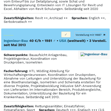
vom Entwurf bis zur Detailplanung, sowie Schal und
Bewehrungsplanung. Entwickeln von IT Lösungen für Revit und
Excel. Abhalten von Revit Schulungen. Selbständig seit 2020
Zusatzfähigkeiten:
Revit ++, Archicad ++
Sprachen:
Englich ++,
Serbokroatisch ++
»
Vorstellung mit 14667
Ingenieur-Bau
40 €/h • 1981
♂
•
USA
(weltweit)
• 3 Vorstell.
seit Mai 2013
Schwerpunkte:
Bauaufsicht Anlagenbau,
Projektingenieur, Koordination von
Druckproben, Isometrien
Facher­fahrung:
HTL Mödling Abteilung für
Wirtschaftsingenieurwesen. Koordination von Druckproben,
Abnahme von Leitungen und Unterstützung der Bauleitung für
eine Bioethanolanlage, Isometrien und Schemata erstellen für
diverse Projekte, Projektabwicklung inklusive SAP-Anwendung
von Lieferanten im internationalen Bereich, Produktvergleiche,
Dokumentation, Unterstützung der Bauleitung für ein
Krankenhaus. Selbständig seit 2013.
Zusatzfähigkeiten:
Rettungssanitäter, Einsatzfahrer,
Fotografieren, Sport
Sprachen:
Deutsch +++, Englisch +++ (3,5