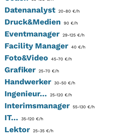
Datenanalyst
20-80 €/h
Druck&Medien
90 €/h
Eventmanager
29-125 €/h
Facility Manager
40 €/h
Foto&Video
45-70 €/h
Grafiker
25-70 €/h
Handwerker
30-50 €/h
Ingenieur...
25-120 €/h
Interimsmanager
55-130 €/h
IT...
35-120 €/h
Lektor
25-35 €/h