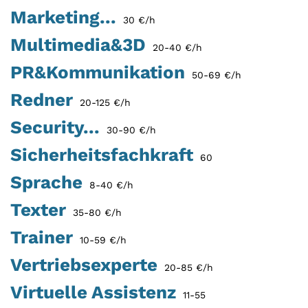
Marketing...
30 €/h
Multimedia&3D
20-40 €/h
PR&Kommunikation
50-69 €/h
Redner
20-125 €/h
Security...
30-90 €/h
Sicherheitsfachkraft
60
Sprache
8-40 €/h
Texter
35-80 €/h
Trainer
10-59 €/h
Vertriebsexperte
20-85 €/h
Virtuelle Assistenz
11-55