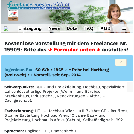
Eintragung
News
Doks
FAQ
AGB
☰
Kostenlose Vorstellung mit dem Freelancer Nr.
15909: Bitte das
↓ Formular unten ↓
ausfüllen!
Ingenieur-Bau
60 €/h • 1965
♂
•
Rohr bei Hartberg
(weltweit)
• 1 Vorstell. seit Sep. 2014
Schwerpunkte:
Bau - und Projektleitung. Hochbau, spezialisiert
auf schlüsselfertige Projekte (Wohn - und Bürobau,
Krankenhaus, Industriebau, Renovierungen - Altbau -
Dachgeschoß).
Facher­fahrung:
HTL - Hochbau Wien 1 u.11. 7 Jahre GF - Baufirma,
8 Jahre Bauleitung Hochbau Wien, 10 Jahre Bau - und
Projektleitung Hochbau in Afrika (Gabun),. Selbständig seit 1992.
Sprachen:
Englisch +++, Französisch ++