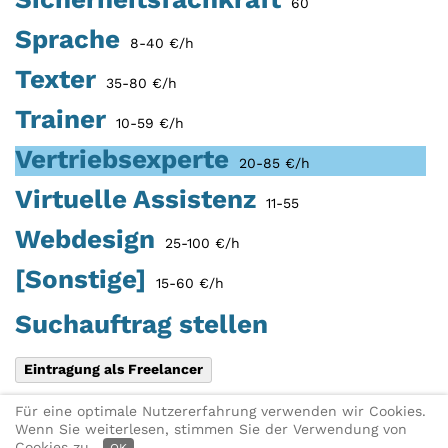
60
Sprache
8-40 €/h
Texter
35-80 €/h
Trainer
10-59 €/h
Vertriebsexperte
20-85 €/h
Virtuelle Assistenz
11-55
Webdesign
25-100 €/h
[Sonstige]
15-60 €/h
Suchauftrag stellen
Eintragung als Freelancer
Für eine optimale Nutzererfahrung verwenden wir Cookies.
Diese Seite teilen:
X
Link per E-
Wenn Sie weiterlesen, stimmen Sie der Verwendung von
Mail
► Freelancer-Suche
Cookies zu.