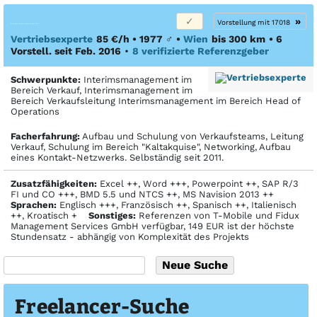
»
Vorstellung mit 17018
Vertriebsexperte
85 €/h • 1977
♂
•
Wien
bis 300 km
• 6
Vorstell. seit Feb. 2016
•
8 verifizierte Referenzgeber
Schwerpunkte:
Interimsmanagement im
Bereich Verkauf, Interimsmanagement im
Bereich Verkaufsleitung Interimsmanagement im Bereich Head of
Operations
Facher­fahrung:
Aufbau und Schulung von Verkaufsteams, Leitung
Verkauf, Schulung im Bereich "Kaltakquise", Networking, Aufbau
eines Kontakt-Netzwerks. Selbständig seit 2011.
Zusatzfähigkeiten:
Excel ++, Word +++, Powerpoint ++, SAP R/3
FI und CO +++, BMD 5.5 und NTCS ++, MS Navision 2013 ++
Sprachen:
Englisch +++, Französisch ++, Spanisch ++, Italienisch
++, Kroatisch +
Sonstiges:
Referenzen von T-Mobile und Fidux
Management Services GmbH verfügbar, 149 EUR ist der höchste
Stundensatz - abhängig von Komplexität des Projekts
Freelancer-Suche