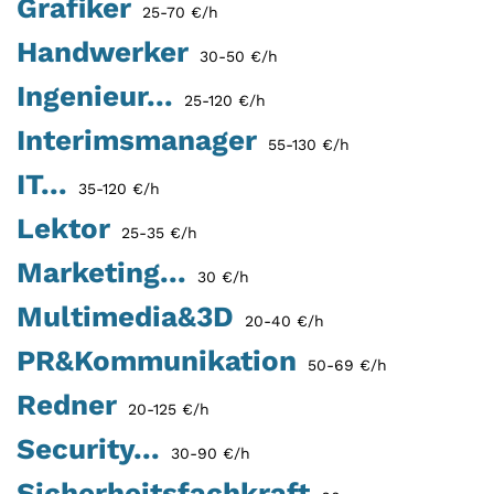
Grafiker
25-70 €/h
Handwerker
30-50 €/h
Ingenieur...
25-120 €/h
Interimsmanager
55-130 €/h
IT...
35-120 €/h
Lektor
25-35 €/h
Marketing...
30 €/h
Multimedia&3D
20-40 €/h
PR&Kommunikation
50-69 €/h
Redner
20-125 €/h
Security...
30-90 €/h
Sicherheitsfachkraft