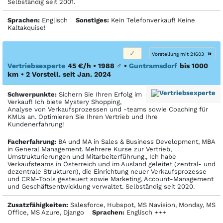
Selbständig seit 2001.
Sprachen:
Englisch
Sonstiges:
Kein Telefonverkauf! Keine
Kaltakquise!
»
Vorstellung mit 21603
Vertriebsexperte
45 €/h • 1988
♂
•
Guntramsdorf
bis 1000
km
• 2 Vorstell. seit Jan. 2024
Schwerpunkte:
Sichern Sie Ihren Erfolg im
Verkauf! Ich biete Mystery Shopping,
Analyse von Verkaufsprozessen und -teams sowie Coaching für
KMUs an. Optimieren Sie Ihren Vertrieb und Ihre
Kundenerfahrung!
Facher­fahrung:
BA und MA in Sales & Business Development, MBA
in General Management. Mehrere Kurse zur Vertrieb,
Umstrukturierungen und Mitarbeiterführung., Ich habe
Verkaufsteams in Österreich und im Ausland geleitet (zentral- und
dezentrale Strukturen), die Einrichtung neuer Verkaufsprozesse
und CRM-Tools gesteuert sowie Marketing, Account-Management
und Geschäftsentwicklung verwaltet. Selbständig seit 2020.
Zusatzfähigkeiten:
Salesforce, Hubspot, MS Navision, Monday, MS
Office, MS Azure, Django
Sprachen:
Englisch +++