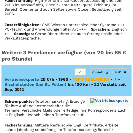
Facher­fahrung:
High-Performance-Closer Ausbildung und seit
2003 im Verkauf tätig. Über 2 Jahre Kaltakquise Erfahung im
Bereich Opener und auch Setter sowie Closer. Selbständig seit
2006.
Zusatzfähigkeiten:
CMS Wissen unterschiedlicher Systeme +++
PC-Technik und Anwendungen aller Art +++
Sprachen:
Englisch
++
Sonstiges:
Gerne übernehme ich auch Strategiecalls oder
Verkaufsgespräche.
Weitere 3 Freelancer verfügbar (von 20 bis 85 €
pro Stunde)
»
Vorstellung mit 14112
Vertriebsexperte
20 €/h • 1960 •
TOP FREELANCER
•
♀
•
Bischofstetten (bei St. Pölten)
bis 100 km
• 22 Vorstell. seit
Sep. 2012
Schwerpunkte:
Telefonmarketing. Erledige
für ihre Außendienstmitarbeiter die
Termine. Verschicke Mails oder erledige ihre Korrespondenz auch
in Englisch! Jedoch keinen Telefonverkauf.
Facher­fahrung:
Mittlere Reife sowie Engl. Certifikate. Arbeite
schon jahrelang selbständig im Telefonmarketing/Bereich/.