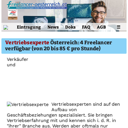
Eintragung
News
Doks
FAQ
AGB
☰
Vertriebsexperte
Österreich: 4 Freelancer
verfügbar (von 20 bis 85 € pro Stunde)
Verkäufer
und
Vertriebsexperten sind auf den
Aufbau von
Geschäftsbeziehungen spezialisiert. Sie bringen
Vertriebserfahrung mit und kennen sich i. d. R. in
"ihrer" Branche aus. Werden aber oftmals nur