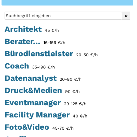
Architekt
45 €/h
Berater...
16-156 €/h
Bürodienstleister
20-50 €/h
Coach
35-198 €/h
Datenanalyst
20-80 €/h
Druck&Medien
90 €/h
Eventmanager
29-125 €/h
Facility Manager
40 €/h
Foto&Video
45-70 €/h