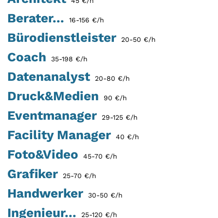
45 €/h
Berater...
16-156 €/h
Bürodienstleister
20-50 €/h
Coach
35-198 €/h
Datenanalyst
20-80 €/h
Druck&Medien
90 €/h
Eventmanager
29-125 €/h
Facility Manager
40 €/h
Foto&Video
45-70 €/h
Grafiker
25-70 €/h
Handwerker
30-50 €/h
Ingenieur...
25-120 €/h