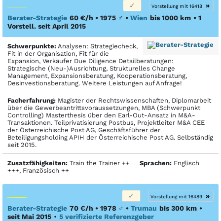
»
Vorstellung mit 16418
Berater-Strategie
60 €/h • 1975
♂
•
Wien
bis 1000 km
• 1
Vorstell. seit April 2015
Schwerpunkte:
Analysen: Strategiecheck,
Fit in der Organisation, Fit für die
Expansion, Verkäufer Due Diligence Detailberatungen:
Strategische (Neu-)Ausrichtung, Strukturelles Change
Management, Expansionsberatung, Kooperationsberatung,
Desinvestionsberatung. Weitere Leistungen auf Anfrage!
Facher­fahrung:
Magister der Rechtswissenschaften, Diplomarbeit
über die Gewerbeantrittsvoraussetzungen, MBA (Schwerpunkt
Controlling) Masterthesis über den Earl-Out-Ansatz in M&A-
Transaktionen. Teilprivatisierung Postbus, Projektleiter M&A CEE
der Österreichische Post AG, Geschäftsführer der
Beteiligungsholding APIH der Österreichische Post AG. Selbständig
seit 2015.
Zusatzfähigkeiten:
Train the Trainer ++
Sprachen:
Englisch
+++, Französisch ++
»
Vorstellung mit 16489
Berater-Strategie
70 €/h • 1978
♂
•
Trumau
bis 300 km
•
seit Mai 2015
•
5 verifizierte Referenzgeber