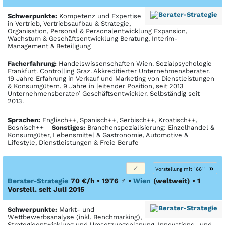
Schwerpunkte:
Kompetenz und Expertise
in Vertrieb, Vertriebsaufbau & Strategie,
Organisation, Personal & Personalentwicklung Expansion,
Wachstum & Geschäftsentwicklung Beratung, Interim-
Management & Beteiligung
Facher­fahrung:
Handelswissenschaften Wien. Sozialpsychologie
Frankfurt. Controlling Graz. Akkreditierter Unternehmensberater.
19 Jahre Erfahrung in Verkauf und Marketing von Dienstleistungen
& Konsumgütern. 9 Jahre in leitender Position, seit 2013
Unternehmensberater/ Geschäftsentwickler. Selbständig seit
2013.
Sprachen:
Englisch++, Spanisch++, Serbisch++, Kroatisch++,
Bosnisch++
Sonstiges:
Branchenspezialisierung: Einzelhandel &
Konsumgüter, Lebensmittel & Gastronomie, Automotive &
Lifestyle, Dienstleistungen & Freie Berufe
»
Vorstellung mit 16611
Berater-Strategie
70 €/h • 1976
♂
•
Wien
(weltweit)
• 1
Vorstell. seit Juli 2015
Schwerpunkte:
Markt- und
Wettbewerbsanalyse (inkl. Benchmarking),
Strategieentwicklung und Umsetzungsplanung, Innovations- und