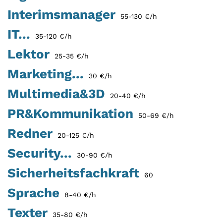
Interimsmanager
55-130 €/h
IT...
35-120 €/h
Lektor
25-35 €/h
Marketing...
30 €/h
Multimedia&3D
20-40 €/h
PR&Kommunikation
50-69 €/h
Redner
20-125 €/h
Security...
30-90 €/h
Sicherheitsfachkraft
60
Sprache
8-40 €/h
Texter
35-80 €/h