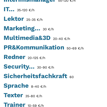
55-130 €/h
IT...
35-120 €/h
Lektor
25-35 €/h
Marketing...
30 €/h
Multimedia&3D
20-40 €/h
PR&Kommunikation
50-69 €/h
Redner
20-125 €/h
Security...
30-90 €/h
Sicherheitsfachkraft
60
Sprache
8-40 €/h
Texter
35-80 €/h
Trainer
10-59 €/h