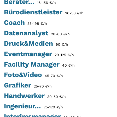
Berater...
16-156 €/h
Bürodienstleister
20-50 €/h
Coach
35-198 €/h
Datenanalyst
20-80 €/h
Druck&Medien
90 €/h
Eventmanager
29-125 €/h
Facility Manager
40 €/h
Foto&Video
45-70 €/h
Grafiker
25-70 €/h
Handwerker
30-50 €/h
Ingenieur...
25-120 €/h
Interimsmanager