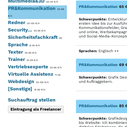
Multimedia&3D
20-40 €/h
PR&Kommunikation
65 
PR&Kommunikation
50-69
€/h
Schwerpunkte:
Entwicklun
Redner
ersten Idee bis zur Ausfüh
20-125 €/h
Kommunikationsfelder, Grafi
Security...
30-90 €/h
und online, Werbekampagne
und Social-Media-Konzept
Sicherheitsfachkraft
60
Sprache
8-40 €/h
Sprachen:
Englisch ++
Texter
35-80 €/h
Trainer
10-59 €/h
PR&Kommunikation
69 
Vertriebsexperte
20-85 €/h
Virtuelle Assistenz
11-55
Schwerpunkte:
Grafik Desi
Webdesign
und Auftraggebern.
25-100 €/h
[Sonstige]
15-60 €/h
Suchauftrag stellen
PR&Kommunikation
85 
Eintragung als Freelancer
Schwerpunkte:
Grafikdesi
bis Website: Ich kombinie
digitalen Erlebnissen, die