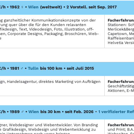
€/h • 1962
♀
•
Wien
(weltweit)
• 2 Vorstell. seit Sep. 2017
g ganzheitlicher Kommunikationskonzepte von der
Facher­fahrun
rung quer über die für den Kunden relavanten
Stationen: Sc
kdesign, Text, Videodesign, Foto, Illustration, off-
Merlicek&Bergm
n, Corporate Designs, Packaging, Broschüren, Web-
Capetown, Mel
e
Raiffeisenban
Helvetia Versi
€/h • 1981
♂
•
Tulln
bis 100 km
• seit Juli 2015
gn, Handelsagentur, direktes Marketing von Aufträgen
Facher­fahrun
Geschäftstätig
Aktionen, E-M
€/h • 1989
♂
•
Wien
bis 30 km
• seit Feb. 2026
•
1 verifizierter R
gner, Webdesigner und Webentwickler. Von Branding
Facher­fahrun
re Grafikdesign, Webdesign und Webentwicklung zu
und Print; B.
 dein Unternehmen nach vorne bringen.
Webseiten. Sei