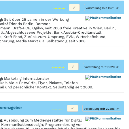
»
Vorstellung mit 18211
g:
Seit über 25 Jahren in der Werbung
holz&Friends Berlin, Demner,
ann, Draft-FCB, Ogilvy, seit 2008 freie Kreative in Wien, Berlin,
k. Abgeschlossene Projekte: Bank Austria-Creditanstalt,
k, Kraft Food, Zurück-zum-Ursprung, EVN, Wirtschaftsbund,
cherung, Media Markt u.a. Selbständig seit 2008.
»
Vorstellung mit 16620
g:
Marketing internationaler
keit. Viele Entwürfe, Flyer, Plakate, Telefon
ail und persönlicher Kontakt. Selbständig seit 2009.
eferenzgeber
»
Vorstellung mit 22388
g:
Ausbildung zum Mediengestalter für Digital
A. Kommunikationsdesign; Programmierung von
t inzwischen 16 Jahren arbeite ich als freiberuflicher Designer für