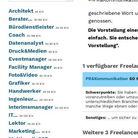
Architekt
geschriebene Wort u
45 €/h
Berater...
genossen.
16-156 €/h
Bürodienstleister
20-50 €/h
Die Vorstellung eine
Coach
35-198 €/h
einfach. Sie entsche
Datenanalyst
20-80 €/h
Vorstellung".
Druck&Medien
90 €/h
Eventmanager
29-125 €/h
1 verfügbarer Freel
Facility Manager
40 €/h
Foto&Video
45-70 €/h
PR&Kommunikation
60 
Grafiker
25-70 €/h
Handwerker
Schwerpunkte:
Sie haben 
30-50 €/h
voranzutreiben oder umzus
Ingenieur...
25-120 €/h
unterschiedlichen Branche
Interimsmanager
manche Wege ebnen oder s
55-130 €/h
IT...
35-120 €/h
Sonstiges:
... um sicher zu
Lektor
25-35 €/h
Marketing...
Weitere 3 Freelancer
30 €/h