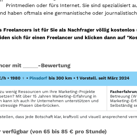
Printmedien oder fürs Internet. Sie sind spezialisiert a
nd haben oftmals eine germanistische oder journalistisc
s Freelancers ist für Sie als Nachfrager völlig kostenlos
iden sich für einen Freelancer und klicken dann auf "Ko
ancer mit
-Bewertung
€/h • 1980
♀
•
Pinsdorf
bis 300 km
• 1 Vorstell. seit März 2024
zu wenig Ressourcen um Ihre Marketing-Projekte
Facher­fahrun
etzen? Mit über 15 Jahren Marketing-Erfahrung in
Betreuung (Wo
n kann ich auch Ihr Unternehmen unterstützen und
Marketing-Erf
tressige Phasen überbrücken.
Selbständig s
 stellen, dass jede Botschaft klar, kraftvoll und visuell ansprechend ve
 verfügbar (von 65 bis 85 € pro Stunde)