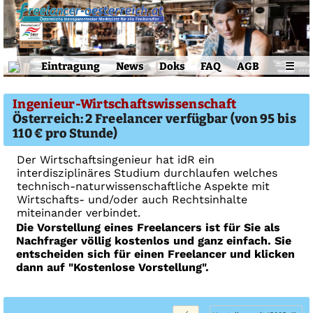
Eintragung
News
Doks
FAQ
AGB
☰
Ingenieur-Wirtschaftswissenschaft
Österreich: 2 Freelancer verfügbar (von 95 bis
110 € pro Stunde)
Der Wirtschaftsingenieur hat idR ein
interdisziplinäres Studium durchlaufen welches
technisch-naturwissenschaftliche Aspekte mit
Wirtschafts- und/oder auch Rechtsinhalte
miteinander verbindet.
Die Vorstellung eines Freelancers ist für Sie als
Nachfrager völlig kostenlos und ganz einfach. Sie
entscheiden sich für einen Freelancer und klicken
dann auf "Kostenlose Vorstellung".