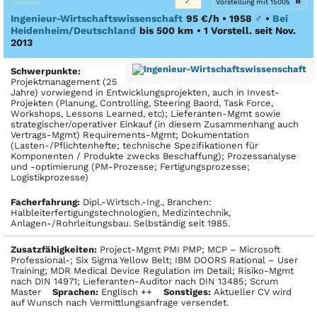
»
Vorstellung mit 15005
Ingenieur-Wirtschaftswissenschaft
95 €/h • 1958
♂
•
Bei
Heidenheim/Deutschland
bis 500 km
• 1 Vorstell. seit Nov.
2013
Schwerpunkte:
Projektmanagement (25
Jahre) vorwiegend in Entwicklungsprojekten, auch in Invest-
Projekten (Planung, Controlling, Steering Baord, Task Force,
Workshops, Lessons Learned, etc); Lieferanten-Mgmt sowie
strategischer/operativer Einkauf (in diesem Zusammenhang auch
Vertrags-Mgmt) Requirements-Mgmt; Dokumentation
(Lasten-/Pflichtenhefte; technische Spezifikationen für
Komponenten / Produkte zwecks Beschaffung); Prozessanalyse
und -optimierung (PM-Prozesse; Fertigungsprozesse;
Logistikprozesse)
Facher­fahrung:
Dipl.-Wirtsch.-Ing., Branchen:
Halbleiterfertigungstechnologien, Medizintechnik,
Anlagen-/Rohrleitungsbau. Selbständig seit 1985.
Zusatzfähigkeiten:
Project-Mgmt PMI PMP; MCP – Microsoft
Professional-; Six Sigma Yellow Belt; IBM DOORS Rational – User
Training; MDR Medical Device Regulation im Detail; Risiko-Mgmt
nach DIN 14971; Lieferanten-Auditor nach DIN 13485; Scrum
Master
Sprachen:
Englisch ++
Sonstiges:
Aktueller CV wird
auf Wunsch nach Vermittlungsanfrage versendet.