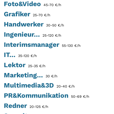
Foto&Video
45-70 €/h
Grafiker
25-70 €/h
Handwerker
30-50 €/h
Ingenieur...
25-120 €/h
Interimsmanager
55-130 €/h
IT...
35-120 €/h
Lektor
25-35 €/h
Marketing...
30 €/h
Multimedia&3D
20-40 €/h
PR&Kommunikation
50-69 €/h
Redner
20-125 €/h