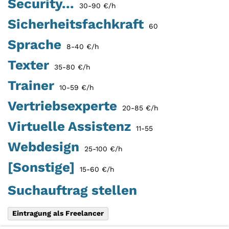
Security...
30-90 €/h
Sicherheitsfachkraft
60
Sprache
8-40 €/h
Texter
35-80 €/h
Trainer
10-59 €/h
Vertriebsexperte
20-85 €/h
Virtuelle Assistenz
11-55
Webdesign
25-100 €/h
[Sonstige]
15-60 €/h
Suchauftrag stellen
Eintragung als Freelancer