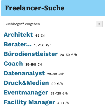
Freelancer-Suche
Architekt
45 €/h
Berater...
16-156 €/h
Bürodienstleister
20-50 €/h
Coach
35-198 €/h
Datenanalyst
20-80 €/h
Druck&Medien
90 €/h
Eventmanager
29-125 €/h
Facility Manager
40 €/h