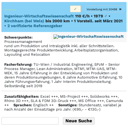
»
Vorstellung mit 20498
Ingenieur-Wirtschaftswissenschaft
110 €/h • 1979
♂
•
Kirchham (bei Wels)
bis 2000 km
• 1 Vorstell. seit März 2021
•
2 verifizierte Referenzgeber
Schwerpunkte:
Prozessmanagement
rund um Produktion und Intralogistik inkl. aller Schnittstellen.
Montagegerechte Produktentwicklung, Arbeitsplatzorganisation,
Layouting und Relocation
Facher­fahrung:
TU-Wien / Industrial Engineering, SPzM - Senior
Process Manager, Lean Administration, MTM1, MTM-UAS, MTM-
MEK, 15 Jahre Erfahrung in der Entwicklung von Produkten und
deren Produktionsumgebungen, 6 Jahre Automotive Erfahrung, 10
Jahre Führungserfahrung, 1 Jahr Interim Produktionsleitung.
Selbständig seit 2019
Zusatzfähigkeiten:
Excel +++, MS-Project +++, Solidworks +++,
Rhino 3D +++, SLA & FDM 3D-Druck +++, MS Office +++, Camunda
++
Sprachen:
Englisch ++
Sonstiges:
Stundensatz, variabel je
nach Anzahl der Einsatztage pro Jahr. (€95,- - €130,-)