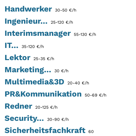
Handwerker
30-50 €/h
Ingenieur...
25-120 €/h
Interimsmanager
55-130 €/h
IT...
35-120 €/h
Lektor
25-35 €/h
Marketing...
30 €/h
Multimedia&3D
20-40 €/h
PR&Kommunikation
50-69 €/h
Redner
20-125 €/h
Security...
30-90 €/h
Sicherheitsfachkraft
60