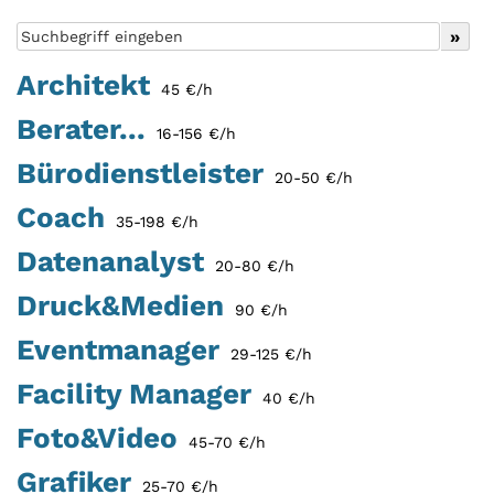
Architekt
45 €/h
Berater...
16-156 €/h
Bürodienstleister
20-50 €/h
Coach
35-198 €/h
Datenanalyst
20-80 €/h
Druck&Medien
90 €/h
Eventmanager
29-125 €/h
Facility Manager
40 €/h
Foto&Video
45-70 €/h
Grafiker
25-70 €/h