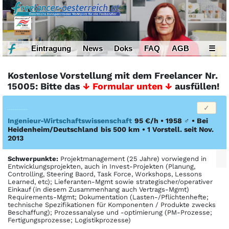
Eintragung
News
Doks
FAQ
AGB
☰
Kostenlose Vorstellung mit dem Freelancer Nr.
15005: Bitte das
↓ Formular unten ↓
ausfüllen!
Ingenieur-Wirtschaftswissenschaft
95 €/h • 1958
♂
•
Bei
Heidenheim/Deutschland
bis 500 km
• 1 Vorstell. seit Nov.
2013
Schwerpunkte:
Projektmanagement (25 Jahre) vorwiegend in
Entwicklungsprojekten, auch in Invest-Projekten (Planung,
Controlling, Steering Baord, Task Force, Workshops, Lessons
Learned, etc); Lieferanten-Mgmt sowie strategischer/operativer
Einkauf (in diesem Zusammenhang auch Vertrags-Mgmt)
Requirements-Mgmt; Dokumentation (Lasten-/Pflichtenhefte;
technische Spezifikationen für Komponenten / Produkte zwecks
Beschaffung); Prozessanalyse und -optimierung (PM-Prozesse;
Fertigungsprozesse; Logistikprozesse)