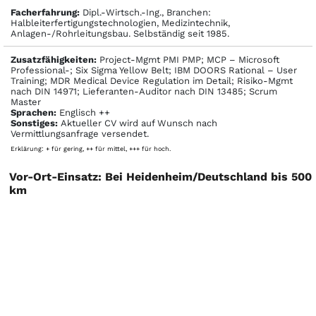
Facher­fahrung:
Dipl.-Wirtsch.-Ing., Branchen:
Halbleiterfertigungstechnologien, Medizintechnik,
Anlagen-/Rohrleitungsbau. Selbständig seit 1985.
Zusatzfähigkeiten:
Project-Mgmt PMI PMP; MCP – Microsoft
Professional-; Six Sigma Yellow Belt; IBM DOORS Rational – User
Training; MDR Medical Device Regulation im Detail; Risiko-Mgmt
nach DIN 14971; Lieferanten-Auditor nach DIN 13485; Scrum
Master
Sprachen:
Englisch ++
Sonstiges:
Aktueller CV wird auf Wunsch nach
Vermittlungsanfrage versendet.
Erklärung: + für gering, ++ für mittel, +++ für hoch.
Vor-Ort-Einsatz: Bei Heidenheim/Deutschland bis 500
km