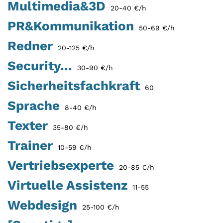
Multimedia&3D
20-40 €/h
PR&Kommunikation
50-69 €/h
Redner
20-125 €/h
Security...
30-90 €/h
Sicherheitsfachkraft
60
Sprache
8-40 €/h
Texter
35-80 €/h
Trainer
10-59 €/h
Vertriebsexperte
20-85 €/h
Virtuelle Assistenz
11-55
Webdesign
25-100 €/h