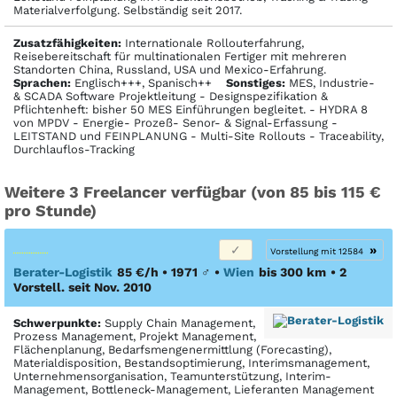
Materialverfolgung. Selbständig seit 2017.
Zusatzfähigkeiten:
Internationale Rollouterfahrung,
Reisebereitschaft für multinationalen Fertiger mit mehreren
Standorten China, Russland, USA und Mexico-Erfahrung.
Sprachen:
Englisch+++, Spanisch++
Sonstiges:
MES, Industrie-
& SCADA Software Projektleitung - Designspezifikation &
Pflichtenheft: bisher 50 MES Einführungen begleitet. - HYDRA 8
von MPDV - Energie- Prozeß- Senor- & Signal-Erfassung -
LEITSTAND und FEINPLANUNG - Multi-Site Rollouts - Traceability,
Durchlauflos-Tracking
Weitere 3 Freelancer verfügbar (von 85 bis 115 €
pro Stunde)
»
Vorstellung mit 12584
Berater-Logistik
85 €/h • 1971
♂
•
Wien
bis 300 km
• 2
Vorstell. seit Nov. 2010
Schwerpunkte:
Supply Chain Management,
Prozess Management, Projekt Management,
Flächenplanung, Bedarfsmengenermittlung (Forecasting),
Materialdisposition, Bestandsoptimierung, Interimsmanagement,
Unternehmensorganisation, Teamunterstützung, Interim-
Management, Bottleneck-Management, Lieferanten Management