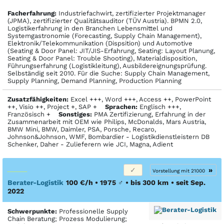
Facher­fahrung:
Industriefachwirt, zertifizierter Projektmanager
(JPMA), zertifizierter Qualitätsauditor (TÜV Austria). BPMN 2.0,
Logistikerfahrung in den Branchen Lebensmittel und
Systemgastronomie (Forecasting, Supply Chain Management),
Elektronik/Telekommunikation (Dispsition) und Automotive
(Seating & Door Panel: JIT/JIS-Erfahrung, Seating: Layout Planung,
Seating & Door Panel: Trouble Shooting), Materialdisposition,
Führungserfahrung (Logistikleitung), Ausbildereignungsprüfung.
Selbständig seit 2010. Für die Suche: Supply Chain Management,
Supply Planning, Demand Planning, Production Planning
Zusatzfähigkeiten:
Excel +++, Word +++, Access ++, PowerPoint
++, Visio ++, Project +, SAP +
Sprachen:
Englisch +++,
Französisch +
Sonstiges:
PMA Zertifizierung, Erfahrung in der
Zusammenarbeit mit OEM wie Philips, McDonalds, Mars Austria,
BMW Mini, BMW, Daimler, PSA, Porsche, Recaro,
Johnson&Johnson, WMF, Bombardier - Logistikdienstleistern DB
Schenker, Daher - Zulieferern wie JCI, Magna, Adient
»
Vorstellung mit 21000
Berater-Logistik
100 €/h • 1975
♂
•
bis 300 km
• seit Sep.
2022
Schwerpunkte:
Professionelle Supply
Chain Beratung; Prozess Modulierung;