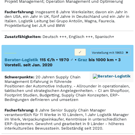
Projekt Management; Operation Management und Optimierung
Facher­fahrung:
Insgesamt 8 Jahre Werksleiter, davon ein Jahr in
den USA, ein Jahr in UK, fünf Jahre in Deutschland und ein Jahr in
Italien. Logistik Leitung bei Grupo Antolin, Magna, Faurecia.
Projektleitung bei JLR und BMW
Zusatzfähigkeiten:
Deutsch +++, Englisch +++, Spanisch+
»
Vorstellung mit 19653
Berater-Logistik
115 €/h • 1970
♂
•
Graz
bis 1000 km
• 3
Vorstell. seit Jan. 2020
Schwerpunkte:
20 Jahren Supply Chain
Management Erfahrung in führende
Positionen der Automotive Industry. - Allrounder in operationalen,
taktischen und strategischen Angelegenheiten. - CI am Shopfloor,
Footprint Studien, Budgetting, Supply Chain Konzepten, ERP-
Bedingungen definieren und umsetzen
Facher­fahrung:
8 Jahre Senior Supply Chain Manager
verantwortlich für 11 Werke in 10 Ländern, 1 Jahr Logistik Manager
im Werk, Verpackungseinkaufer, Kenntnisse in unterschiedlichen
ERP-Systemen. Gewohnt und gearbeitet in 9 Länder - höheres
interkulturelles Bewusstsein. Selbständig seit 2020.