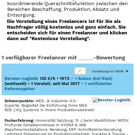
koordinierende Querschnittsfunktion zwischen den
Bereichen Beschaffung, Produktion, Absatz und
Entsorgung.
Die Vorstellung eines Freelancers ist für Sie als
Nachfrager völlig kostenlos und ganz einfach. Sie
entscheiden sich für einen Freelancer und klicken
dann auf "Kostenlose Vorstellung".
1 verfügbarer Freelancer mit
-Bewertung
»
Vorstellung mit 18006
Berater-Logistik
125 €/h • 1972
♂
•
Suben (bei Ried)
(weltweit)
• 1 Vorstell. seit Mai 2017
•
1 verifizierter
Referenzgeber
Schwerpunkte:
MES- & Industrie-4.0-
Experte. Begleitet die Einführung Ihres MES
BDE CAQ Systems in Ihrem Produktionsbetrieb!
Facher­fahrung:
Universität Salzburg. 15 J beim Marktführer MPDV,
Profunde Detailkenntnisse in HYDRA 8, MiB
Maschineninstallations-Beratung, ERP-Schnittstellenberatung,
Leitstand Feinplanung im Produktionsbetrieb, Tracking & Tracing -