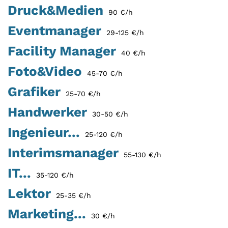
Druck&Medien
90 €/h
Eventmanager
29-125 €/h
Facility Manager
40 €/h
Foto&Video
45-70 €/h
Grafiker
25-70 €/h
Handwerker
30-50 €/h
Ingenieur...
25-120 €/h
Interimsmanager
55-130 €/h
IT...
35-120 €/h
Lektor
25-35 €/h
Marketing...
30 €/h