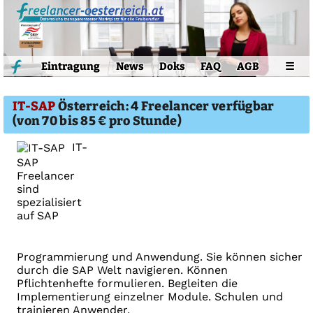
Eintragung
News
Doks
FAQ
AGB
☰
IT-SAP
Österreich: 4 Freelancer verfügbar
(von 70 bis 85 € pro Stunde)
IT-
SAP
Freelancer
sind
spezialisiert
auf SAP
Programmierung und Anwendung. Sie können sicher
durch die SAP Welt navigieren. Können
Pflichtenhefte formulieren. Begleiten die
Implementierung einzelner Module. Schulen und
trainieren Anwender.