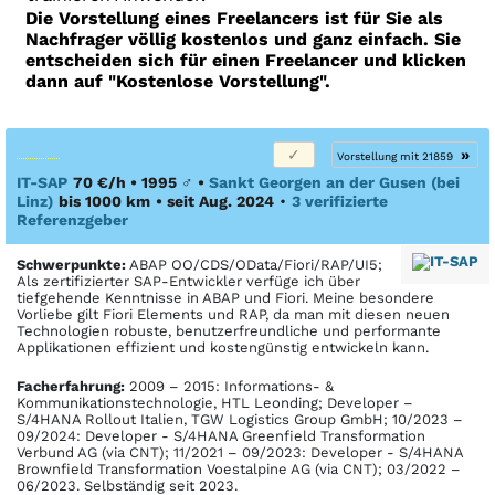
Die Vorstellung eines Freelancers ist für Sie als
Nachfrager völlig kostenlos und ganz einfach. Sie
entscheiden sich für einen Freelancer und klicken
dann auf "Kostenlose Vorstellung".
»
Vorstellung mit 21859
IT-SAP
70 €/h • 1995
♂
•
Sankt Georgen an der Gusen (bei
Linz)
bis 1000 km
• seit Aug. 2024
•
3 verifizierte
Referenzgeber
Schwerpunkte:
ABAP OO/CDS/OData/Fiori/RAP/UI5;
Als zertifizierter SAP-Entwickler verfüge ich über
tiefgehende Kenntnisse in ABAP und Fiori. Meine besondere
Vorliebe gilt Fiori Elements und RAP, da man mit diesen neuen
Technologien robuste, benutzerfreundliche und performante
Applikationen effizient und kostengünstig entwickeln kann.
Facher­fahrung:
2009 – 2015: Informations- &
Kommunikationstechnologie, HTL Leonding; Developer –
S/4HANA Rollout Italien, TGW Logistics Group GmbH; 10/2023 –
09/2024: Developer - S/4HANA Greenfield Transformation
Verbund AG (via CNT); 11/2021 – 09/2023: Developer - S/4HANA
Brownfield Transformation Voestalpine AG (via CNT); 03/2022 –
06/2023. Selbständig seit 2023.