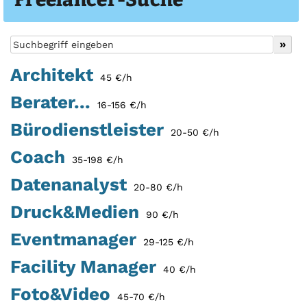
Architekt
45 €/h
Berater...
16-156 €/h
Bürodienstleister
20-50 €/h
Coach
35-198 €/h
Datenanalyst
20-80 €/h
Druck&Medien
90 €/h
Eventmanager
29-125 €/h
Facility Manager
40 €/h
Foto&Video
45-70 €/h