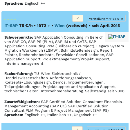
Sprachen:
Englisch ++
»
Vorstellung mit 16416
IT-SAP
75 €/h • 1972
♂
•
Wien
(weltweit)
• seit April 2015
Schwerpunkte:
SAP Application Consulting im Bereich
von SAP CO, SAP PS (PLM), SAP IM und CATS, SAP
Application Consulting PPM (Teilbereich cProject), Legacy System
Migration Workbench (LSMW), Schnittstellendesign, Report
Painter, Rechercheberichte, Entwickler Spezifikationen, SAP
Application Support, Projektmanagement/Projekt Support,
Interimsmanagement
Facher­fahrung:
TU-Wien Elektrotechnik /
Handelswissenschaften. Anforderungsanalysen,
Konzepte/Lösungsdesign, Demos, Implementierungen,
Teilprojektleitungen, Projektsupport und Application Support,
technischer Leiter, Unternehmensberatung. Selbständig seit 2006.
Zusatzfähigkeiten:
SAP Certified Solution Consultant Financials-
Management Accounting (SAP CO) SAP Certified Solution
Consultant PLM Program & Project Management (SAP PS)
Sprachen:
Englisch ++, Italienisch ++, Ungarisch ++
»