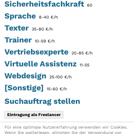
Sicherheitsfachkraft
60
Sprache
8-40 €/h
Texter
35-80 €/h
Trainer
10-59 €/h
Vertriebsexperte
20-85 €/h
Virtuelle Assistenz
11-55
Webdesign
25-100 €/h
[Sonstige]
15-60 €/h
Suchauftrag stellen
Eintragung als Freelancer
Für eine optimale Nutzererfahrung verwenden wir Cookies.
Diese Seite teilen:
X
Link per E-
Wenn Sie weiterlesen, stimmen Sie der Verwendung von
Mail