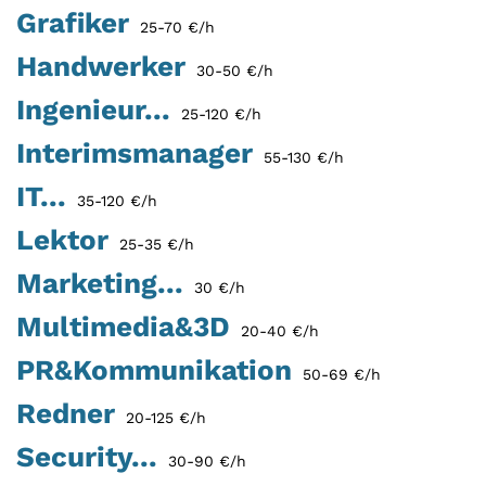
Grafiker
25-70 €/h
Handwerker
30-50 €/h
Ingenieur...
25-120 €/h
Interimsmanager
55-130 €/h
IT...
35-120 €/h
Lektor
25-35 €/h
Marketing...
30 €/h
Multimedia&3D
20-40 €/h
PR&Kommunikation
50-69 €/h
Redner
20-125 €/h
Security...
30-90 €/h