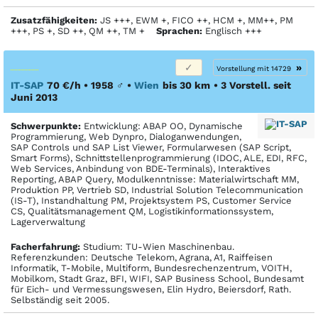
Zusatzfähigkeiten:
JS +++, EWM +, FICO ++, HCM +, MM++, PM
+++, PS +, SD ++, QM ++, TM +
Sprachen:
Englisch +++
»
Vorstellung mit 14729
IT-SAP
70 €/h • 1958
♂
•
Wien
bis 30 km
• 3 Vorstell. seit
Juni 2013
Schwerpunkte:
Entwicklung: ABAP OO, Dynamische
Programmierung, Web Dynpro, Dialoganwendungen,
SAP Controls und SAP List Viewer, Formularwesen (SAP Script,
Smart Forms), Schnittstellenprogrammierung (IDOC, ALE, EDI, RFC,
Web Services, Anbindung von BDE-Terminals), Interaktives
Reporting, ABAP Query, Modulkenntnisse: Materialwirtschaft MM,
Produktion PP, Vertrieb SD, Industrial Solution Telecommunication
(IS-T), Instandhaltung PM, Projektsystem PS, Customer Service
CS, Qualitätsmanagement QM, Logistikinformationssystem,
Lagerverwaltung
Facher­fahrung:
Studium: TU-Wien Maschinenbau.
Referenzkunden: Deutsche Telekom, Agrana, A1, Raiffeisen
Informatik, T-Mobile, Multiform, Bundesrechenzentrum, VOITH,
Mobilkom, Stadt Graz, BFI, WIFI, SAP Business School, Bundesamt
für Eich- und Vermessungswesen, Elin Hydro, Beiersdorf, Rath.
Selbständig seit 2005.