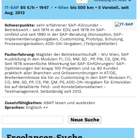
Vorstellung mit 14054
IT-SAP
85 €/h • 1947
♂
•
Wien
bis 500 km
• 5 Vorstell. seit
Aug. 2012
Schwerpunkte:
sehr erfahrener SAP-Allrounder -
Betriebswirt - seit 1974 in der EDV, seit 1978 im SAP-
Umfeld und seit 1990 in der SAP-Beratung (Konzeption, SAP-
Implementierungsvorgaben, Customizing, Prototyp, Schulung,
Prozessorganisation, ADD-ON-Vorgaben, (Teilprojektleiter)
Facher­fahrung:
Magister der Betriebswirtschaft - WU Wien, SAP
Ausbildung in den Modulen FI, CO, MM, SD , PP, PM, CS, QM, PS.
Seit 1978 wesentliche Mitwirkung bei SAP-Einführungen/ SAP-
Optimierungen bei knapp 100 Projekten und ca. 80 Kunden
praktisch aller Branchen und Grössenordnungen in AT/DE,
Breitenkenntnisse bis hin zu Customizing in den SAP-Modulen FI,
CO, MM, SD, PP, CS, PM, QM, PS, ADD-ON-Vorgaben für Entwickler
bis auf detaillierte Feld- und Konstellatonsebenen -
Testmanagement. Selbständig seit 2012.
Zusatzfähigkeiten:
ABAP lesen und austesten
Sprachen:
Englisch ++
Freelancer-Suche