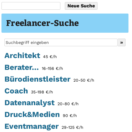
Freelancer-Suche
Architekt
45 €/h
Berater...
16-156 €/h
Bürodienstleister
20-50 €/h
Coach
35-198 €/h
Datenanalyst
20-80 €/h
Druck&Medien
90 €/h
Eventmanager
29-125 €/h