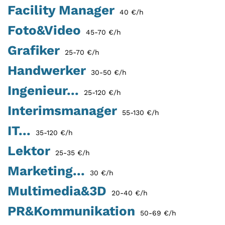
Facility Manager
40 €/h
Foto&Video
45-70 €/h
Grafiker
25-70 €/h
Handwerker
30-50 €/h
Ingenieur...
25-120 €/h
Interimsmanager
55-130 €/h
IT...
35-120 €/h
Lektor
25-35 €/h
Marketing...
30 €/h
Multimedia&3D
20-40 €/h
PR&Kommunikation
50-69 €/h