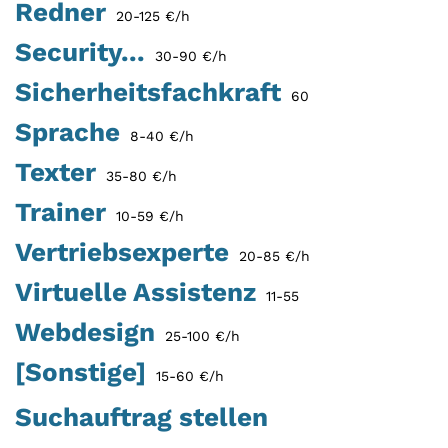
Redner
20-125 €/h
Security...
30-90 €/h
Sicherheitsfachkraft
60
Sprache
8-40 €/h
Texter
35-80 €/h
Trainer
10-59 €/h
Vertriebsexperte
20-85 €/h
Virtuelle Assistenz
11-55
Webdesign
25-100 €/h
[Sonstige]
15-60 €/h
Suchauftrag stellen