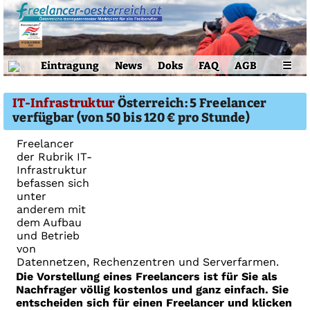
Eintragung
News
Doks
FAQ
AGB
☰
IT-Infrastruktur
Österreich: 5 Freelancer
verfügbar (von 50 bis 120 € pro Stunde)
Freelancer
der Rubrik IT-
Infrastruktur
befassen sich
unter
anderem mit
dem Aufbau
und Betrieb
von
Datennetzen, Rechenzentren und Serverfarmen.
Die Vorstellung eines Freelancers ist für Sie als
Nachfrager völlig kostenlos und ganz einfach. Sie
entscheiden sich für einen Freelancer und klicken