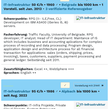
IT-Infrastruktur
50 €/h • 1960
♂
•
Belgrade
bis 1000 km
• 1
Vorstell. seit Jan. 2013
•
3 verifizierte Referenzgeber
Schwerpunkte:
RPG (II- ILE,Free, CL)
Development on IBM AS400 (iSeries i5, i6)
servers.
Facher­fahrung:
Traffic Faculty, University of Belgrade. RPG
developer, IT analyst. Head of IT department: Maintance of IS
which includes bussines and accounting aplications for complex
process of recording and data processing. Program design,
application design and architecture process for all financial
transaction for applications: sales (orders, shipping, prices,
invoicing), taxes, customers, suppliers, payment processing and
general ledger. Selbständig seit 2011.
Zusatzfähigkeiten:
Excel ++, WebSphere +++
Sprachen:
English ++
»
Vorstellung mit 21441
IT-Infrastruktur
95 €/h • 1986
♂
•
Alpbach
bis 1000 km
•
seit Aug. 2023
Schwerpunkte:
IT-Infra Projekte, Private
Cloud Dienste, System Betreuung,