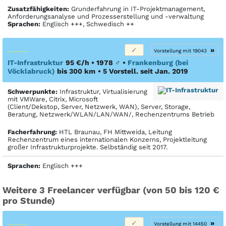
Zusatzfähigkeiten:
Grunderfahrung in IT-Projektmanagement,
Anforderungsanalyse und Prozesserstellung und -verwaltung
Sprachen:
Englisch +++, Schwedisch ++
»
Vorstellung mit 19043
IT-Infrastruktur
95 €/h • 1978
♂
•
Frankenburg (bei
Vöcklabruck)
bis 300 km
• 5 Vorstell. seit Jan. 2019
Schwerpunkte:
Infrastruktur, Virtualisierung
mit VMWare, Citrix, Microsoft
(Client/Dekstop, Server, Netzwerk, WAN), Server, Storage,
Beratung, Netzwerk/WLAN/LAN/WAN/, Rechenzentrums Betrieb
Facher­fahrung:
HTL Braunau, FH Mittweida, Leitung
Rechenzentrum eines internationalen Konzerns, Projektleitung
großer Infrastrukturprojekte. Selbständig seit 2017.
Sprachen:
Englisch +++
Weitere 3 Freelancer verfügbar (von 50 bis 120 €
pro Stunde)
»
Vorstellung mit 14450