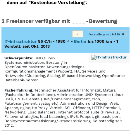
dann auf "Kostenlose Vorstellung".
2 Freelancer verfügbar mit
-Bewertung
»
Vorstellung mit 14939
IT-Infrastruktur
85 €/h • 1980
♂
•
Berlin
bis 1000 km
• 1
Vorstell. seit Okt. 2013
Schwerpunkte:
UNIX/Linux
Systemadministration, Beratung in
OpenSource basierten Anwendungsdesigns,
Konfigurationsmanagement (Puppet), HA, Services und
Netzwerke/Clustering, Scaling, IP based Networking, OpenSource
Datenbank-Server
Facher­fahrung:
Technischer Assistent für Informatik, Matura
(Fachabitur in Deutschland). Administration UNIX Systeme (Linux,
BSD), UNIX-Dienste (DNS/Domainmanagement, cron,
Paketmangement, syslog etc), Administration und Design Web,
Apache, nginx, HAProxy, Varnish, SSL Offloader, HTTP Protokoll,
Networking, Load Balancers, Internet protocol suite (Firewalls,
Failover strategies, load balancing), IPv6, Puppet, git, bash, perl,
Deploymentautomatisierung/-standardisierung. Selbständig seit
2012.