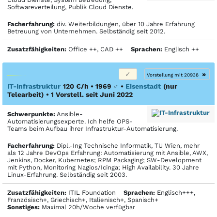
Softwareverteilung, Publik Cloud Dienste.
Facher­fahrung:
div. Weiterbildungen, über 10 Jahre Erfahrung
Betreuung von Unternehmen. Selbständig seit 2012.
Zusatzfähigkeiten:
Office ++, CAD ++
Sprachen:
Englisch ++
»
Vorstellung mit 20938
IT-Infrastruktur
120 €/h • 1969
♂
•
Eisenstadt
(nur
Telearbeit)
• 1 Vorstell. seit Juni 2022
Schwerpunkte:
Ansible-
Automatisierungsexperte. Ich helfe OPS-
Teams beim Aufbau ihrer Infrastruktur-Automatisierung.
Facher­fahrung:
Dipl.-Ing Technische Informatik, TU Wien, mehr
als 12 Jahre DevOps Erfahrung: Automatisierung mit Ansible, AWX,
Jenkins, Docker, Kubernetes; RPM Packaging; SW-Development
mit Python, Monitoring Nagios/Icinga; High Availability. 30 Jahre
Linux-Erfahrung. Selbständig seit 2003.
Zusatzfähigkeiten:
ITIL Foundation
Sprachen:
Englisch+++,
Französisch+, Griechisch+, Italienisch+, Spanisch+
Sonstiges:
Maximal 20h/Woche verfügbar