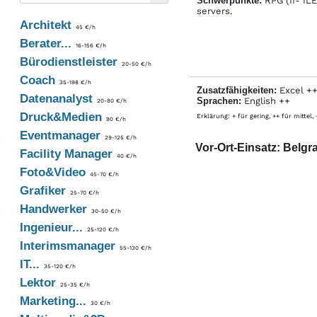
Schwerpunkte:
RPG (II- ILE
servers.
Architekt
45 €/h
Berater...
16-156 €/h
Bürodienstleister
20-50 €/h
Coach
35-198 €/h
Zusatzfähigkeiten:
Excel +
Datenanalyst
Sprachen:
English ++
20-80 €/h
Druck&Medien
Erklärung: + für gering, ++ für mittel,
90 €/h
Eventmanager
29-125 €/h
Vor-Ort-Einsatz: Belgr
Facility Manager
40 €/h
Foto&Video
45-70 €/h
Grafiker
25-70 €/h
Handwerker
30-50 €/h
Ingenieur...
25-120 €/h
Interimsmanager
55-130 €/h
IT...
35-120 €/h
Lektor
25-35 €/h
Marketing...
30 €/h