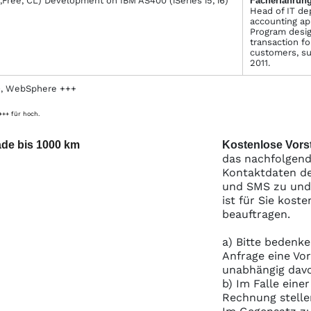
,Free, CL) Development on IBM AS400 (iSeries i5, i6)
Facher­fahrung
Head of IT de
accounting ap
Program design
transaction for
customers, su
2011.
+, WebSphere +++
 +++ für hoch.
ade bis 1000 km
Kostenlose Vorst
das nachfolgend
Kontaktdaten de
und SMS zu und S
ist für Sie kost
beauftragen.
a) Bitte bedenke
Anfrage eine Vo
unabhängig davo
b) Im Falle eine
Rechnung stelle