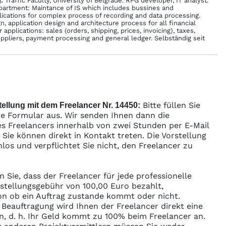
:
Traffic Faculty, University of Belgrade. RPG developer, IT analyst.
partment: Maintance of IS which includes bussines and
lications for complex process of recording and data processing.
, application design and architecture process for all financial
 applications: sales (orders, shipping, prices, invoicing), taxes,
ppliers, payment processing and general ledger. Selbständig seit
Bitte füllen Sie
ellung mit dem Freelancer Nr. 14450:
e Formular aus. Wir senden Ihnen dann die
s Freelancers innerhalb von zwei Stunden per E-Mail
ie können direkt in Kontakt treten. Die Vorstellung
enlos und verpflichtet Sie nicht, den Freelancer zu
n Sie, dass der Freelancer für jede professionelle
rstellungsgebühr von 100,00 Euro bezahlt,
n ob ein Auftrag zustande kommt oder nicht.
r Beauftragung wird Ihnen der Freelancer direkt eine
n, d. h. Ihr Geld kommt zu 100% beim Freelancer an.