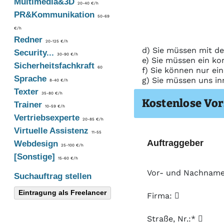
Multimedia&3D
20-40 €/h
PR&Kommunikation
50-69
€/h
Redner
20-125 €/h
d) Sie müssen mit de
Security...
30-90 €/h
e) Sie müssen ein ko
Sicherheitsfachkraft
60
f) Sie können nur ei
Sprache
g) Sie müssen uns in
8-40 €/h
Texter
35-80 €/h
Kostenlose Vor
Trainer
10-59 €/h
Vertriebsexperte
20-85 €/h
Virtuelle Assistenz
11-55
Auftraggeber
Webdesign
25-100 €/h
[Sonstige]
15-60 €/h
Vor- und Nachnam
Suchauftrag stellen
Eintragung als Freelancer
Firma:
Straße, Nr.:*