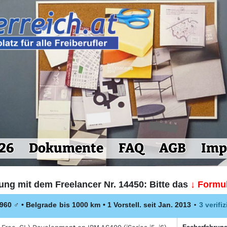
26
Dokumente
FAQ
AGB
Imp
ung mit dem Freelancer Nr. 14450: Bitte das
↓ Formul
1960
♂
•
Belgrade
bis 1000 km
• 1 Vorstell. seit Jan. 2013
•
3 verifi