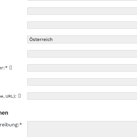
er:*
:
pe, URL)
nen
reibung:*