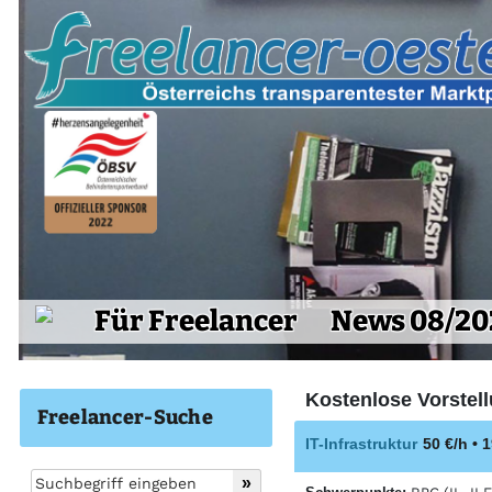
Für Freelancer
News 08/20
Kostenlose Vorstell
Freelancer-Suche
IT-Infrastruktur
50 €/h • 