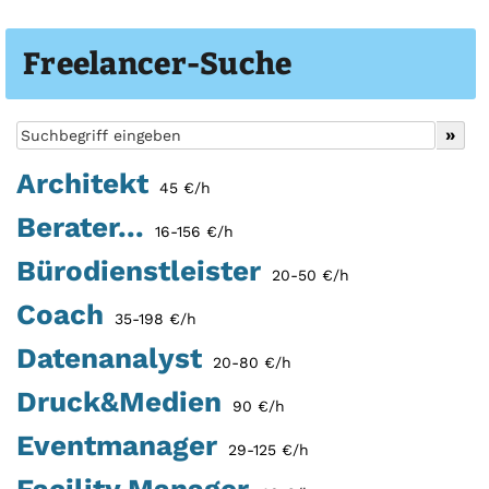
Freelancer-Suche
Architekt
45 €/h
Berater...
16-156 €/h
Bürodienstleister
20-50 €/h
Coach
35-198 €/h
Datenanalyst
20-80 €/h
Druck&Medien
90 €/h
Eventmanager
29-125 €/h
Facility Manager