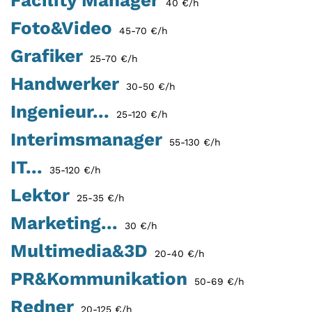
40 €/h
Foto&Video
45-70 €/h
Grafiker
25-70 €/h
Handwerker
30-50 €/h
Ingenieur...
25-120 €/h
Interimsmanager
55-130 €/h
IT...
35-120 €/h
Lektor
25-35 €/h
Marketing...
30 €/h
Multimedia&3D
20-40 €/h
PR&Kommunikation
50-69 €/h
Redner
20-125 €/h