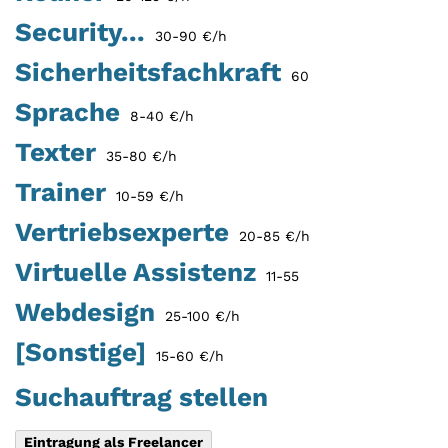
Security...
30-90 €/h
Sicherheitsfachkraft
60
Sprache
8-40 €/h
Texter
35-80 €/h
Trainer
10-59 €/h
Vertriebsexperte
20-85 €/h
Virtuelle Assistenz
11-55
Webdesign
25-100 €/h
[Sonstige]
15-60 €/h
Suchauftrag stellen
Eintragung als Freelancer