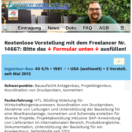
Eintragung
News
Doks
FAQ
AGB
☰
Kostenlose Vorstellung mit dem Freelancer Nr.
14667: Bitte das
↓ Formular unten ↓
ausfüllen!
Ingenieur-Bau
40 €/h • 1981
♂
•
USA
(weltweit)
• 3 Vorstell.
seit Mai 2013
Schwerpunkte:
Bauaufsicht Anlagenbau, Projektingenieur,
Koordination von Druckproben, Isometrien
Facher­fahrung:
HTL Mödling Abteilung für
Wirtschaftsingenieurwesen. Koordination von Druckproben,
Abnahme von Leitungen und Unterstützung der Bauleitung für
eine Bioethanolanlage, Isometrien und Schemata erstellen für
diverse Projekte, Projektabwicklung inklusive SAP-Anwendung
von Lieferanten im internationalen Bereich, Produktvergleiche,
Dokumentation, Unterstützung der Bauleitung für ein
Krankenhaus. Selbständig seit 2013.