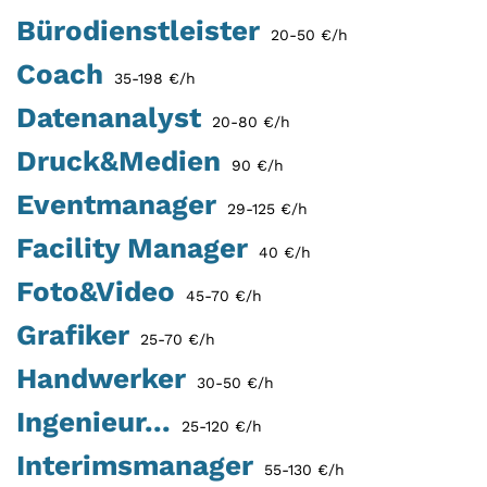
Bürodienstleister
20-50 €/h
Coach
35-198 €/h
Datenanalyst
20-80 €/h
Druck&Medien
90 €/h
Eventmanager
29-125 €/h
Facility Manager
40 €/h
Foto&Video
45-70 €/h
Grafiker
25-70 €/h
Handwerker
30-50 €/h
Ingenieur...
25-120 €/h
Interimsmanager
55-130 €/h