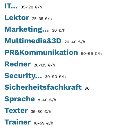
IT...
35-120 €/h
Lektor
25-35 €/h
Marketing...
30 €/h
Multimedia&3D
20-40 €/h
PR&Kommunikation
50-69 €/h
Redner
20-125 €/h
Security...
30-90 €/h
Sicherheitsfachkraft
60
Sprache
8-40 €/h
Texter
35-80 €/h
Trainer
10-59 €/h