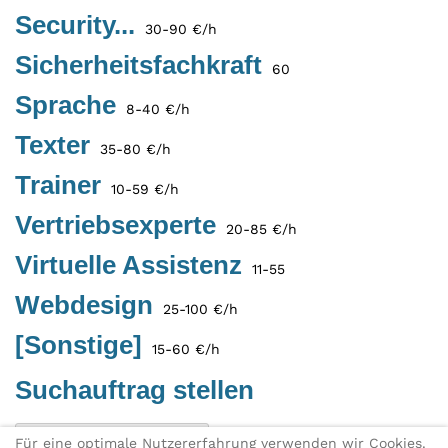
Security...
30-90 €/h
Sicherheitsfachkraft
60
Sprache
8-40 €/h
Texter
35-80 €/h
Trainer
10-59 €/h
Vertriebsexperte
20-85 €/h
Virtuelle Assistenz
11-55
Webdesign
25-100 €/h
[Sonstige]
15-60 €/h
Suchauftrag stellen
Eintragung als Freelancer
Für eine optimale Nutzererfahrung verwenden wir Cookies.