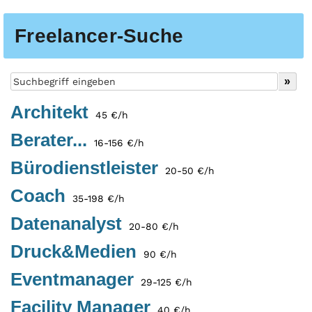
Freelancer-Suche
Architekt
45 €/h
Berater...
16-156 €/h
Bürodienstleister
20-50 €/h
Coach
35-198 €/h
Datenanalyst
20-80 €/h
Druck&Medien
90 €/h
Eventmanager
29-125 €/h
Facility Manager
40 €/h