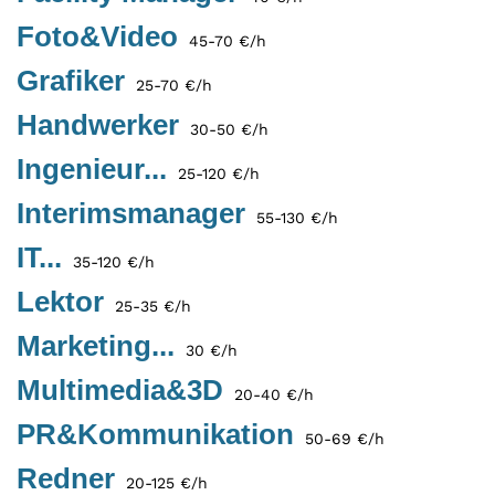
Foto&Video
45-70 €/h
Grafiker
25-70 €/h
Handwerker
30-50 €/h
Ingenieur...
25-120 €/h
Interimsmanager
55-130 €/h
IT...
35-120 €/h
Lektor
25-35 €/h
Marketing...
30 €/h
Multimedia&3D
20-40 €/h
PR&Kommunikation
50-69 €/h
Redner
20-125 €/h