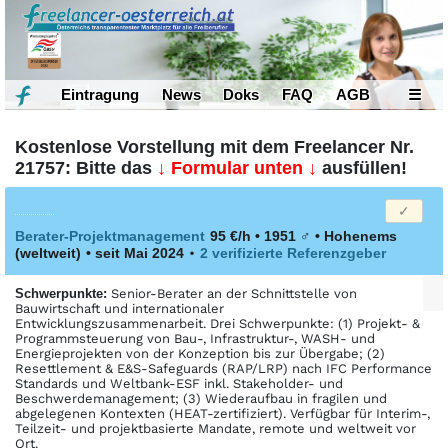
Eintragung
News
Doks
FAQ
AGB
☰
Kostenlose Vorstellung mit dem Freelancer Nr.
21757: Bitte das
↓ Formular unten ↓
ausfüllen!
Berater-Projektmanagement
95 €/h • 1951
♂
•
Hohenems
(weltweit)
• seit Mai 2024
•
2 verifizierte Referenzgeber
Schwerpunkte:
Senior-Berater an der Schnittstelle von
Bauwirtschaft und internationaler
Entwicklungszusammenarbeit. Drei Schwerpunkte: (1) Projekt- &
Programmsteuerung von Bau-, Infrastruktur-, WASH- und
Energieprojekten von der Konzeption bis zur Übergabe; (2)
Resettlement & E&S-Safeguards (RAP/LRP) nach IFC Performance
Standards und Weltbank-ESF inkl. Stakeholder- und
Beschwerdemanagement; (3) Wiederaufbau in fragilen und
abgelegenen Kontexten (HEAT-zertifiziert). Verfügbar für Interim-,
Teilzeit- und projektbasierte Mandate, remote und weltweit vor
Ort.