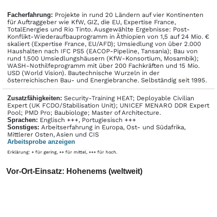
Facher­fahrung:
Projekte in rund 20 Ländern auf vier Kontinenten
für Auftraggeber wie KfW, GIZ, die EU, Expertise France,
TotalEnergies und Rio Tinto. Ausgewählte Ergebnisse: Post-
Konflikt-Wiederaufbauprogramm in Äthiopien von 1,5 auf 24 Mio. €
skaliert (Expertise France, EU/AFD); Umsiedlung von über 2.000
Haushalten nach IFC PS5 (EACOP-Pipeline, Tansania); Bau von
rund 1.500 Umsiedlungshäusern (KfW-Konsortium, Mosambik);
WASH-Nothilfeprogramm mit über 200 Fachkräften und 15 Mio.
USD (World Vision). Bautechnische Wurzeln in der
österreichischen Bau- und Energiebranche. Selbständig seit 1995.
Zusatzfähigkeiten:
Security-Training HEAT; Deployable Civilian
Expert (UK FCDO/Stabilisation Unit); UNICEF MENARO DDR Expert
Pool; PMD Pro; Baubiologe; Master of Architecture.
Sprachen:
Englisch +++, Portugiesisch +++
Sonstiges:
Arbeitserfahrung in Europa, Ost- und Südafrika,
Mittlerer Osten, Asien und CIS
Arbeitsprobe anzeigen
Erklärung: + für gering, ++ für mittel, +++ für hoch.
Vor-Ort-Einsatz: Hohenems (weltweit)