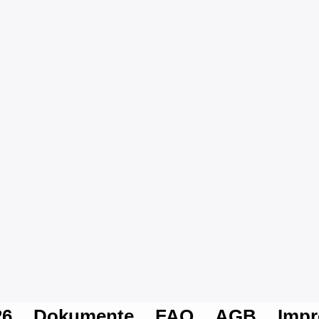
26
Dokumente
FAQ
AGB
Imp