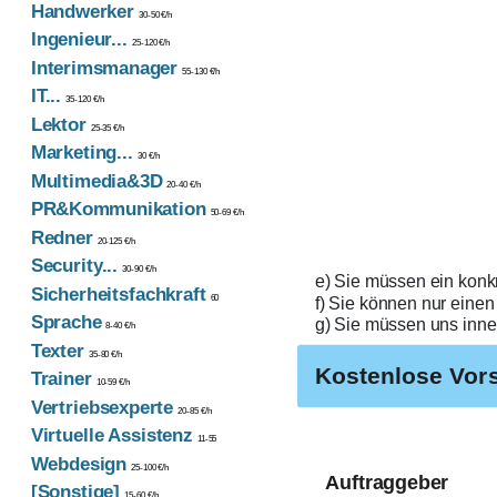
Handwerker
30-50 €/h
Ingenieur...
25-120 €/h
Interimsmanager
55-130 €/h
IT...
35-120 €/h
Lektor
25-35 €/h
Marketing...
30 €/h
Multimedia&3D
20-40 €/h
PR&Kommunikation
50-69 €/h
Redner
20-125 €/h
Security...
30-90 €/h
e) Sie müssen ein konkr
Sicherheitsfachkraft
60
f) Sie können nur einen
Sprache
g) Sie müssen uns inne
8-40 €/h
Texter
35-80 €/h
Kostenlose Vors
Trainer
10-59 €/h
Vertriebsexperte
20-85 €/h
Virtuelle Assistenz
11-55
Webdesign
25-100 €/h
Auftraggeber
[Sonstige]
15-60 €/h