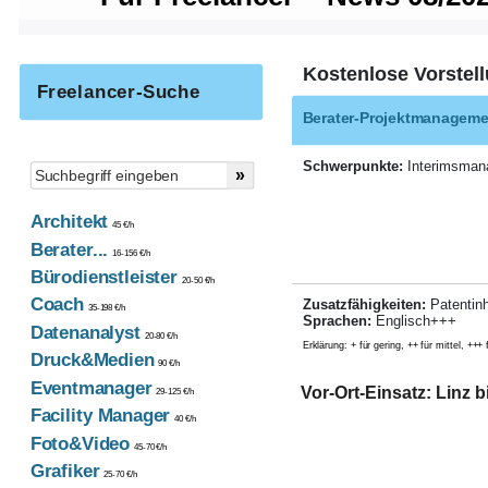
Kostenlose Vorstell
Freelancer-Suche
Berater-Projektmanageme
Schwerpunkte:
Interimsmana
Architekt
45 €/h
Berater...
16-156 €/h
Bürodienstleister
20-50 €/h
Coach
Zusatzfähigkeiten:
Patentinh
35-198 €/h
Sprachen:
Englisch+++
Datenanalyst
20-80 €/h
Erklärung: + für gering, ++ für mittel, +++ 
Druck&Medien
90 €/h
Eventmanager
Vor-Ort-Einsatz: Linz 
29-125 €/h
Facility Manager
40 €/h
Foto&Video
45-70 €/h
Grafiker
25-70 €/h