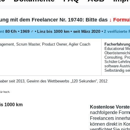
ung mit dem Freelancer Nr. 19740: Bitte das
↓ Formul
nt
80 €/h • 1969
♂
•
Linz
bis 1000 km
• seit März 2020
•
2 verifiziert
gement, Scrum Master, Product Owner, Agiler Coach
Facher­fahrung
Educational Me
Oberösterreich
Consulting, Pro
Schüler-Lehrli
software Austr
Selbständig sei
aber seit 2013, Gewinn des Wettbewerbs „120 Sekunden“, 2012
für hoch.
bis 1000 km
Kostenlose Vorstel
nachfolgende Formu
Freelancers innerh
können direkt in Kon
verpflichtet Sie nic