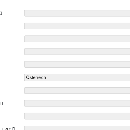
*
:
, URL)