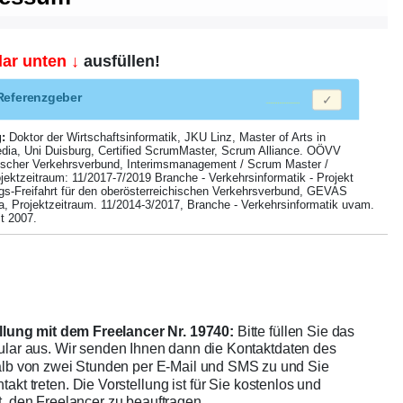
ar unten ↓
ausfüllen!
e Referenzgeber
:
Doktor der Wirtschaftsinformatik, JKU Linz, Master of Arts in
dia, Uni Duisburg, Certified ScrumMaster, Scrum Alliance. OÖVV
ischer Verkehrsverbund, Interimsmanagement / Scrum Master /
jektzeitraum: 11/2017-7/2019 Branche - Verkehrsinformatik - Projekt
ngs-Freifahrt für den oberösterreichischen Verkehrsverbund, GEVAS
ia, Projektzeitraum. 11/2014-3/2017, Branche - Verkehrsinformatik uvam.
t 2007.
lung mit dem Freelancer Nr. 19740:
Bitte füllen Sie das
lar aus. Wir senden Ihnen dann die Kontaktdaten des
alb von zwei Stunden per E-Mail und SMS zu und Sie
takt treten. Die Vorstellung ist für Sie kostenlos und
ht, den Freelancer zu beauftragen.