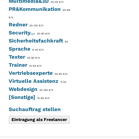
Multimedia&3D
20-40 €/h
PR&Kommunikation
50-69
€/h
Redner
20-125 €/h
Security...
30-90 €/h
Sicherheitsfachkraft
60
Sprache
8-40 €/h
Texter
35-80 €/h
Trainer
10-59 €/h
Vertriebsexperte
20-85 €/h
Virtuelle Assistenz
11-55
Webdesign
25-100 €/h
[Sonstige]
15-60 €/h
Suchauftrag stellen
Eintragung als Freelancer