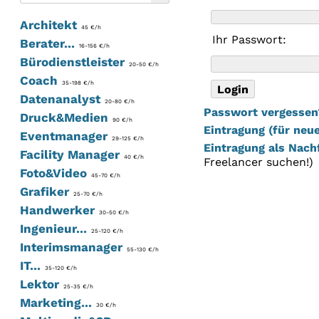
Architekt
45 €/h
Ihr Passwort:
Berater...
16-156 €/h
Bürodienstleister
20-50 €/h
Coach
35-198 €/h
Datenanalyst
20-80 €/h
Passwort vergessen
Druck&Medien
90 €/h
Eintragung (für neue
Eventmanager
29-125 €/h
Eintragung als Nach
Facility Manager
40 €/h
Freelancer suchen!)
Foto&Video
45-70 €/h
Grafiker
25-70 €/h
Handwerker
30-50 €/h
Ingenieur...
25-120 €/h
Interimsmanager
55-130 €/h
IT...
35-120 €/h
Lektor
25-35 €/h
Marketing...
30 €/h