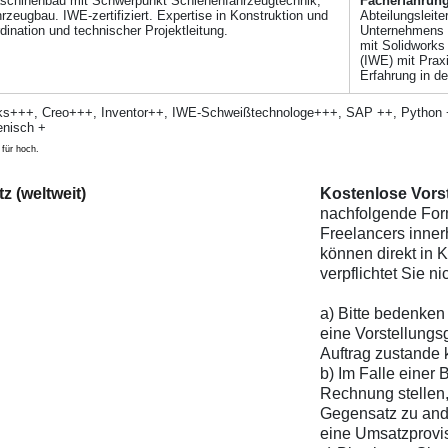
aschinenbau mit Schwerpunkt Schienenfahrzeugtechnik,
Facher­fahrung
eugbau. IWE-zertifiziert. Expertise in Konstruktion und
Abteilungsleite
ination und technischer Projektleitung.
Unternehmens 
mit Solidworks
(IWE) mit Prax
Erfahrung in d
ks+++, Creo+++, Inventor++, IWE-Schweißtechnologe+++, SAP ++, Python
enisch +
 für hoch.
z (weltweit)
Kostenlose Vorst
nachfolgende For
Freelancers inner
können direkt in K
verpflichtet Sie n
a) Bitte bedenken 
eine Vorstellungs
Auftrag zustande 
b) Im Falle einer 
Rechnung stellen,
Gegensatz zu and
eine Umsatzprovis