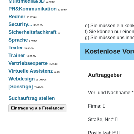
Multimedia&3D
20-40 €/h
PR&Kommunikation
50-69 €/h
Redner
20-125 €/h
Security...
e) Sie müssen ein konkr
30-90 €/h
f) Sie können nur einen
Sicherheitsfachkraft
60
g) Sie müssen uns inn
Sprache
8-40 €/h
Texter
35-80 €/h
Kostenlose Vor
Trainer
10-59 €/h
Vertriebsexperte
20-85 €/h
Virtuelle Assistenz
11-55
Auftraggeber
Webdesign
25-100 €/h
[Sonstige]
15-60 €/h
Vor- und Nachname:
Suchauftrag stellen
Firma:
Eintragung als Freelancer
Straße, Nr.:*
Postleitzahl:*