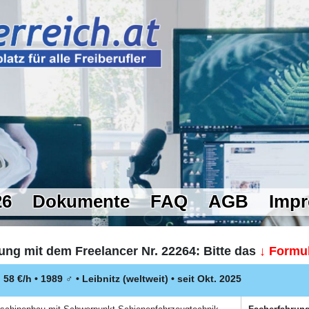
26
Dokumente
FAQ
AGB
Imp
ung mit dem Freelancer Nr. 22264: Bitte das
↓ Formul
u
58 €/h • 1989
♂
•
Leibnitz
(weltweit)
• seit Okt. 2025