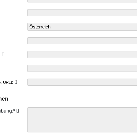
*
:
e, URL)
nen
ibung:*