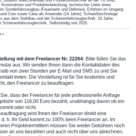
:
Studium Maschinenbau und Produktionstechnik an der TU Graz;
r Konstruktion und Produktentwicklung; technischer Leiter eines
im Sonderfahrzeugbau (Feuerwehr und Defense); Erfahren im Umgang
 und Creo sowie Catia als Anwender (14 Jahre); Schweißtechnologe
is aus dem Stahlbau und der Schienenfahrzeugtechnik; 10 Jahre
er Schienenfahrzeugtechnik. Selbständig seit 2025.
 ++
ellung mit dem Freelancer Nr. 22264:
Bitte füllen Sie das
mular aus. Wir senden Ihnen dann die Kontaktdaten des
halb von zwei Stunden per E-Mail und SMS zu und Sie
ontakt treten. Die Vorstellung ist für Sie kostenlos und
icht, den Freelancer zu beauftragen.
Sie, dass der Freelancer für jede professionelle Anfrage
gebühr von 116,00 Euro bezahlt, unabhängig davon ob ein
kommt oder nicht.
Beauftragung wird Ihnen der Freelancer direkt eine
 d. h. Ihr Geld kommt zu 100% beim Freelancer an. Im
eren Projektvermittlern müssen Sie weder Gebühren noch
ion an uns bezahlen und auch nicht über uns abrechnen.