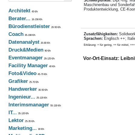
Schwerpunkte:
Dipl.-Ing. M
Maschinenbau und Sonderfahrz
Produktentwicklung, CE-Koord
Architekt
45 €/h
Berater...
16-156 €/h
Bürodienstleister
20-50 €/h
Coach
Zusatzfähigkeiten:
Solidwor
35-198 €/h
Sprachen:
Englisch ++; Itali
Datenanalyst
20-80 €/h
Erklärung: + für gering, ++ für mittel, +++
Druck&Medien
90 €/h
Eventmanager
Vor-Ort-Einsatz: Leibnit
29-125 €/h
Facility Manager
40 €/h
Foto&Video
45-70 €/h
Grafiker
25-70 €/h
Handwerker
30-50 €/h
Ingenieur...
25-120 €/h
Interimsmanager
55-130 €/h
IT...
35-120 €/h
Lektor
25-35 €/h
Marketing...
30 €/h