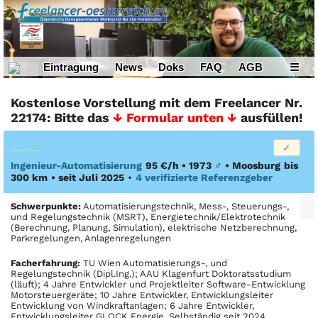
Eintragung
News
Doks
FAQ
AGB
☰
Kostenlose Vorstellung mit dem Freelancer Nr.
22174: Bitte das
↓ Formular unten ↓
ausfüllen!
Ingenieur-Automatisierung
95 €/h • 1973
♂
•
Moosburg
bis
300 km
• seit Juli 2025
•
4 verifizierte Referenzgeber
Schwerpunkte:
Automatisierungstechnik, Mess-, Steuerungs-,
und Regelungstechnik (MSRT), Energietechnik/Elektrotechnik
(Berechnung, Planung, Simulation), elektrische Netzberechnung,
Parkregelungen, Anlagenregelungen
Facher­fahrung:
TU Wien Automatisierungs-, und
Regelungstechnik (Dipl.Ing.); AAU Klagenfurt Doktoratsstudium
(läuft); 4 Jahre Entwickler und Projektleiter Software-Entwicklung
Motorsteuergeräte; 10 Jahre Entwickler, Entwicklungsleiter
Entwicklung von Windkraftanlagen; 6 Jahre Entwickler,
Entwicklungsleiter GLOCK Energie. Selbständig seit 2024.