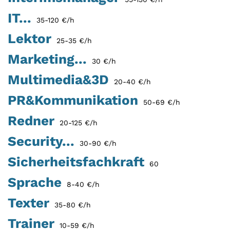
IT...
35-120 €/h
Lektor
25-35 €/h
Marketing...
30 €/h
Multimedia&3D
20-40 €/h
PR&Kommunikation
50-69 €/h
Redner
20-125 €/h
Security...
30-90 €/h
Sicherheitsfachkraft
60
Sprache
8-40 €/h
Texter
35-80 €/h
Trainer
10-59 €/h