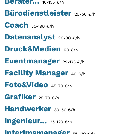
Berater...
16-156 €/h
Bürodienstleister
20-50 €/h
Coach
35-198 €/h
Datenanalyst
20-80 €/h
Druck&Medien
90 €/h
Eventmanager
29-125 €/h
Facility Manager
40 €/h
Foto&Video
45-70 €/h
Grafiker
25-70 €/h
Handwerker
30-50 €/h
Ingenieur...
25-120 €/h
Interimsmanager
55-130 €/h