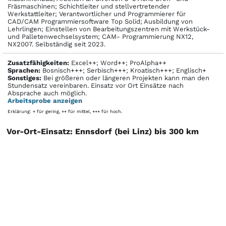
Fräsmaschinen; Schichtleiter und stellvertretender
Werkstattleiter; Verantwortlicher und Programmierer für
CAD/CAM Programmiersoftware Top Solid; Ausbildung von
Lehrlingen; Einstellen von Bearbeitungszentren mit Werkstück-
und Palletenwechselsystem; CAM- Programmierung NX12,
NX2007. Selbständig seit 2023.
Zusatzfähigkeiten:
Excel++; Word++; ProAlpha++
Sprachen:
Bosnisch+++; Serbisch+++; Kroatisch+++; Englisch+
Sonstiges:
Bei größeren oder längeren Projekten kann man den
Stundensatz vereinbaren. Einsatz vor Ort Einsätze nach
Absprache auch möglich.
Arbeitsprobe anzeigen
Erklärung: + für gering, ++ für mittel, +++ für hoch.
Vor-Ort-Einsatz: Ennsdorf (bei Linz) bis 300 km