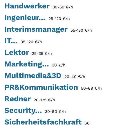
Handwerker
30-50 €/h
Ingenieur...
25-120 €/h
Interimsmanager
55-130 €/h
IT...
35-120 €/h
Lektor
25-35 €/h
Marketing...
30 €/h
Multimedia&3D
20-40 €/h
PR&Kommunikation
50-69 €/h
Redner
20-125 €/h
Security...
30-90 €/h
Sicherheitsfachkraft
60