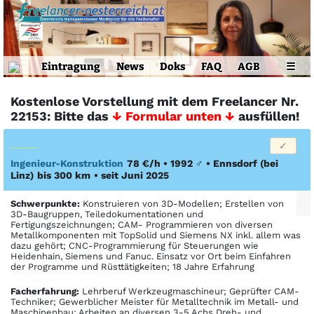
Eintragung
News
Doks
FAQ
AGB
☰
Kostenlose Vorstellung mit dem Freelancer Nr.
22153: Bitte das
↓ Formular unten ↓
ausfüllen!
Ingenieur-Konstruktion
78 €/h • 1992
♂
•
Ennsdorf (bei
Linz)
bis 300 km
• seit Juni 2025
Schwerpunkte:
Konstruieren von 3D-Modellen; Erstellen von
3D-Baugruppen, Teiledokumentationen und
Fertigungszeichnungen; CAM- Programmieren von diversen
Metallkomponenten mit TopSolid und Siemens NX inkl. allem was
dazu gehört; CNC-Programmierung für Steuerungen wie
Heidenhain, Siemens und Fanuc. Einsatz vor Ort beim Einfahren
der Programme und Rüsttätigkeiten; 18 Jahre Erfahrung
Facher­fahrung:
Lehrberuf Werkzeugmaschineur; Geprüfter CAM-
Techniker; Gewerblicher Meister für Metalltechnik im Metall- und
Maschinenbau; Arbeiten an diversen 3-5 Achs Dreh- und