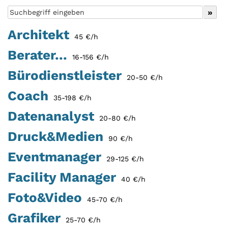
Architekt
45 €/h
Berater...
16-156 €/h
Bürodienstleister
20-50 €/h
Coach
35-198 €/h
Datenanalyst
20-80 €/h
Druck&Medien
90 €/h
Eventmanager
29-125 €/h
Facility Manager
40 €/h
Foto&Video
45-70 €/h
Grafiker
25-70 €/h