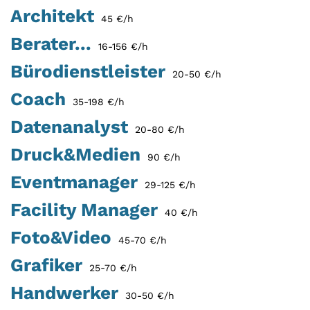
Architekt
45 €/h
Berater...
16-156 €/h
Bürodienstleister
20-50 €/h
Coach
35-198 €/h
Datenanalyst
20-80 €/h
Druck&Medien
90 €/h
Eventmanager
29-125 €/h
Facility Manager
40 €/h
Foto&Video
45-70 €/h
Grafiker
25-70 €/h
Handwerker
30-50 €/h