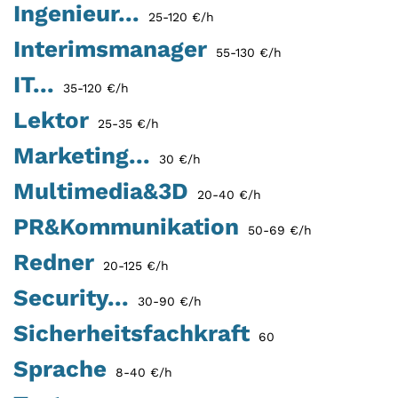
Ingenieur...
25-120 €/h
Interimsmanager
55-130 €/h
IT...
35-120 €/h
Lektor
25-35 €/h
Marketing...
30 €/h
Multimedia&3D
20-40 €/h
PR&Kommunikation
50-69 €/h
Redner
20-125 €/h
Security...
30-90 €/h
Sicherheitsfachkraft
60
Sprache
8-40 €/h