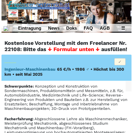
Eintragung
News
Doks
FAQ
AGB
☰
Kostenlose Vorstellung mit dem Freelancer Nr.
22108: Bitte das
↓ Formular unten ↓
ausfüllen!
Ingenieur-Maschinenbau
65 €/h • 1986
♂
•
Höchst
bis 300
km
• seit Mai 2025
Schwerpunkte:
Konzeption und Konstruktion von
Sondermaschinen, Produktionsmitteln und Messmitteln, z.B. für,
Automobilindustrie, Medizintechnik und Life-Science; Reverse-
Engineering von Produkten und Bauteilen z.B. zur Herstellung von
Ersatzteilen; Beschaffung, Montage und Inbetriebnahme von
Maschinenbauprojekten; 3D-Druck von Prototypenteilen.
Facher­fahrung:
Abgeschlossene Lehre als Maschinenmechaniker,
Meisterprüfung Mechatronik, abgeschlossenes Studium
Mechatronik und Maschinenbau (FH-Vorarlberg),
Leistungsoptimierung von hochautomatisierten Montageanlagen;