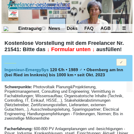
Eintragung
News
Doks
FAQ
AGB
☰
Kostenlose Vorstellung mit dem Freelancer Nr.
21541: Bitte das
↓ Formular unten ↓
ausfüllen!
Ingenieur-ErnergySys
120 €/h • 1989
♂
•
Obernberg am Inn
(bei Ried im Innkreis)
bis 1000 km
• seit Okt. 2023
Schwerpunkte:
Photovoltaik Planung&Projektierung,
Projektmanagement, Consulting und Engineering; Vermittlung in
Fachabteilungen; Wissensaufbau; Organisatorische Inhalte (Technik,
Controlling, IT, Einkauf, HSSE,..), Stakeholderabstimmungen
(Netzbetreiber, Zertifizierungsstellen, Lieferanten, externen
Gutachtern,..), Ausschreibungsleitung, Sparringspartner; Electrical
Engineering; Handlungsempfehlungen - Förderungen, Normen; Bis in
zweistellige Millionenhöhe
Facher­fahrung:
600-800 PV Anlagenplanungen und -besichtigungen -
Privat, Industrie, Krankenhäusern, staatl. Einrichtungen; Aktuell: Uniper