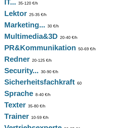
IT...
35-120 €/h
Lektor
25-35 €/h
Marketing...
30 €/h
Multimedia&3D
20-40 €/h
PR&Kommunikation
50-69 €/h
Redner
20-125 €/h
Security...
30-90 €/h
Sicherheitsfachkraft
60
Sprache
8-40 €/h
Texter
35-80 €/h
Trainer
10-59 €/h
Vertriebsexperte