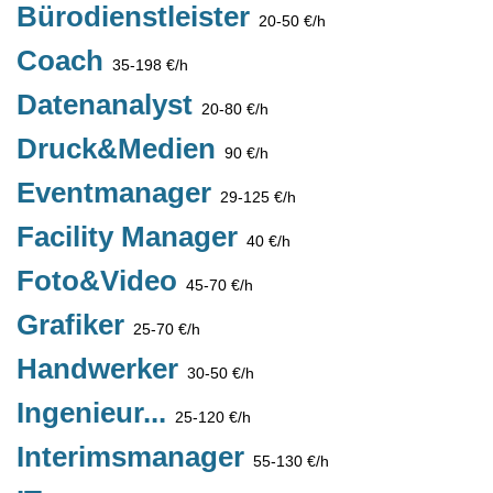
Bürodienstleister
20-50 €/h
Coach
35-198 €/h
Datenanalyst
20-80 €/h
Druck&Medien
90 €/h
Eventmanager
29-125 €/h
Facility Manager
40 €/h
Foto&Video
45-70 €/h
Grafiker
25-70 €/h
Handwerker
30-50 €/h
Ingenieur...
25-120 €/h
Interimsmanager
55-130 €/h