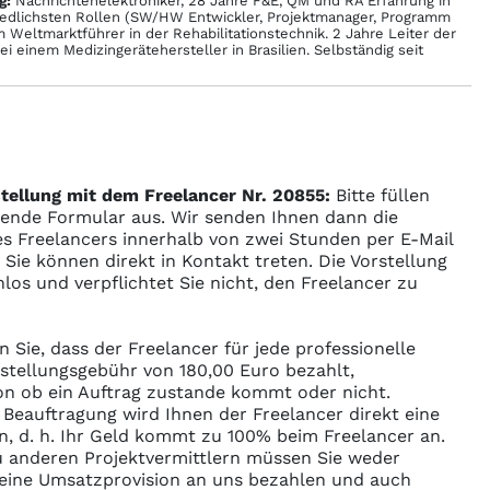
g:
Nachrichtenelektroniker, 28 Jahre F&E, QM und RA Erfahrung in
edlichsten Rollen (SW/HW Entwickler, Projektmanager, Programm
 Weltmarktführer in der Rehabilitationstechnik. 2 Jahre Leiter der
i einem Medizingerätehersteller in Brasilien. Selbständig seit
tellung mit dem Freelancer Nr. 20855:
Bitte füllen
gende Formular aus. Wir senden Ihnen dann die
s Freelancers innerhalb von zwei Stunden per E-Mail
ie können direkt in Kontakt treten. Die Vorstellung
enlos und verpflichtet Sie nicht, den Freelancer zu
n Sie, dass der Freelancer für jede professionelle
rstellungsgebühr von 180,00 Euro bezahlt,
n ob ein Auftrag zustande kommt oder nicht.
r Beauftragung wird Ihnen der Freelancer direkt eine
n, d. h. Ihr Geld kommt zu 100% beim Freelancer an.
 anderen Projektvermittlern müssen Sie weder
ine Umsatzprovision an uns bezahlen und auch