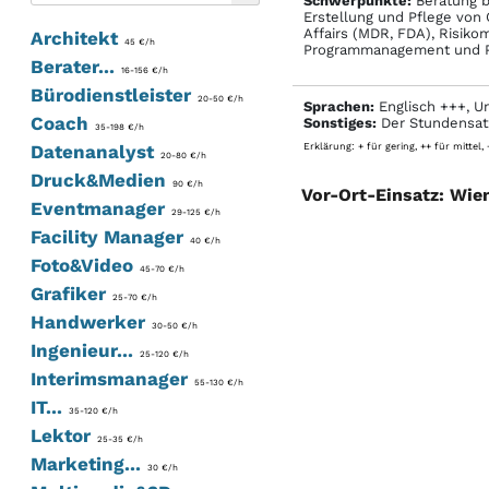
Schwerpunkte:
Beratung b
Erstellung und Pflege von
Affairs (MDR, FDA), Risik
Architekt
45 €/h
Programmanagement und Por
Berater...
16-156 €/h
Bürodienstleister
20-50 €/h
Sprachen:
Englisch +++, Un
Coach
Sonstiges:
Der Stundensatz 
35-198 €/h
Datenanalyst
Erklärung: + für gering, ++ für mittel,
20-80 €/h
Druck&Medien
90 €/h
Vor-Ort-Einsatz: Wie
Eventmanager
29-125 €/h
Facility Manager
40 €/h
Foto&Video
45-70 €/h
Grafiker
25-70 €/h
Handwerker
30-50 €/h
Ingenieur...
25-120 €/h
Interimsmanager
55-130 €/h
IT...
35-120 €/h
Lektor
25-35 €/h
Marketing...
30 €/h