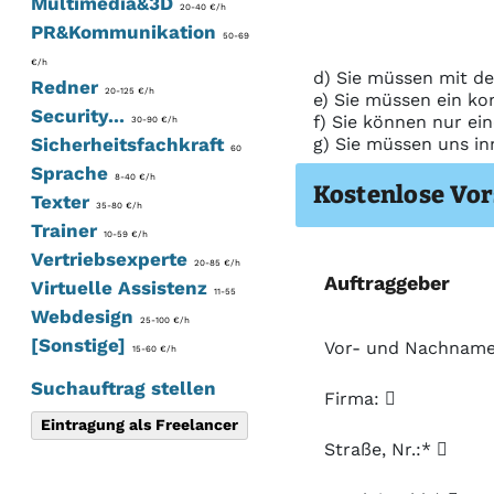
Multimedia&3D
20-40 €/h
PR&Kommunikation
50-69
€/h
d) Sie müssen mit de
Redner
20-125 €/h
e) Sie müssen ein ko
Security...
f) Sie können nur ei
30-90 €/h
Sicherheitsfachkraft
g) Sie müssen uns in
60
Sprache
8-40 €/h
Kostenlose Vor
Texter
35-80 €/h
Trainer
10-59 €/h
Vertriebsexperte
20-85 €/h
Auftraggeber
Virtuelle Assistenz
11-55
Webdesign
25-100 €/h
[Sonstige]
Vor- und Nachnam
15-60 €/h
Suchauftrag stellen
Firma:
Eintragung als Freelancer
Straße, Nr.:*