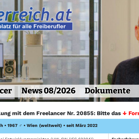
cer
News 08/2026
Dokumente
lung mit dem Freelancer Nr. 20855: Bitte das
↓ For
h • 1967
♂
•
Wien
(weltweit)
• seit März 2022