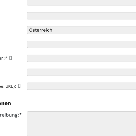
er:*
:
pe, URL)
onen
reibung:*