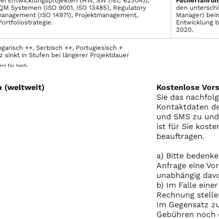
ei Entwicklungsprojekten (HW, SW (IEC 62304)),
Facher­fahrun
 QM Systemen (ISO 9001, ISO 13485), Regulatory
den unterschi
omanagement (ISO 14971), Projektmanagement,
Manager) beim
tfoliostrategie.
Entwicklung be
2020.
garisch ++, Serbisch ++, Portugiesisch +
sinkt in Stufen bei längerer Projektdauer
 +++ für hoch.
n (weltweit)
Kostenlose Vors
Sie das nachfol
Kontaktdaten de
und SMS zu und S
ist für Sie kost
beauftragen.
a) Bitte bedenke
Anfrage eine Vo
unabhängig davo
b) Im Falle eine
Rechnung stelle
Im Gegensatz zu
Gebühren noch e