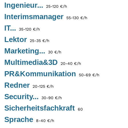
Ingenieur...
25-120 €/h
Interimsmanager
55-130 €/h
IT...
35-120 €/h
Lektor
25-35 €/h
Marketing...
30 €/h
Multimedia&3D
20-40 €/h
PR&Kommunikation
50-69 €/h
Redner
20-125 €/h
Security...
30-90 €/h
Sicherheitsfachkraft
60
Sprache
8-40 €/h