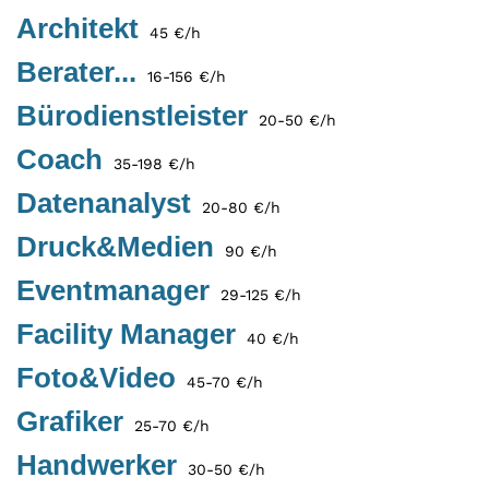
Architekt
45 €/h
Berater...
16-156 €/h
Bürodienstleister
20-50 €/h
Coach
35-198 €/h
Datenanalyst
20-80 €/h
Druck&Medien
90 €/h
Eventmanager
29-125 €/h
Facility Manager
40 €/h
Foto&Video
45-70 €/h
Grafiker
25-70 €/h
Handwerker
30-50 €/h