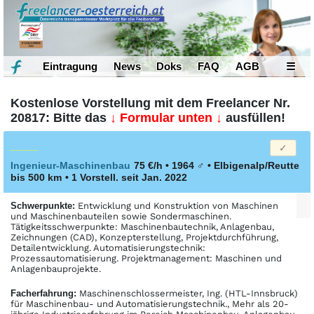
Eintragung
News
Doks
FAQ
AGB
☰
Kostenlose Vorstellung mit dem Freelancer Nr.
20817: Bitte das
↓ Formular unten ↓
ausfüllen!
Ingenieur-Maschinenbau
75 €/h • 1964
♂
•
Elbigenalp/Reutte
bis 500 km
• 1 Vorstell. seit Jan. 2022
Schwerpunkte:
Entwicklung und Konstruktion von Maschinen
und Maschinenbauteilen sowie Sondermaschinen.
Tätigkeitsschwerpunkte: Maschinenbautechnik, Anlagenbau,
Zeichnungen (CAD), Konzepterstellung, Projektdurchführung,
Detailentwicklung. Automatisierungstechnik:
Prozessautomatisierung. Projektmanagement: Maschinen und
Anlagenbauprojekte.
Facher­fahrung:
Maschinenschlossermeister, Ing. (HTL-Innsbruck)
für Maschinenbau- und Automatisierungstechnik., Mehr als 20-