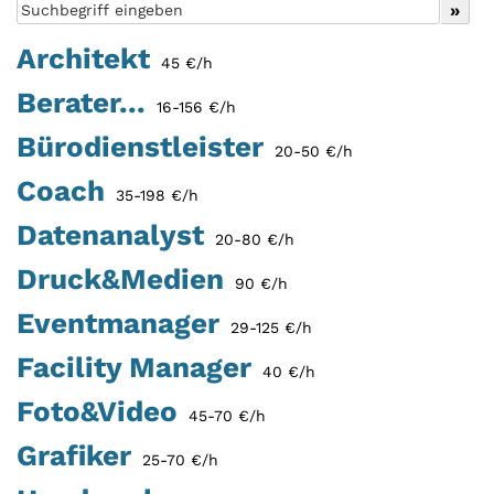
Architekt
45 €/h
Berater...
16-156 €/h
Bürodienstleister
20-50 €/h
Coach
35-198 €/h
Datenanalyst
20-80 €/h
Druck&Medien
90 €/h
Eventmanager
29-125 €/h
Facility Manager
40 €/h
Foto&Video
45-70 €/h
Grafiker
25-70 €/h