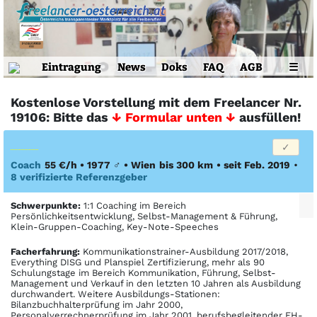
Eintragung
News
Doks
FAQ
AGB
☰
Kostenlose Vorstellung mit dem Freelancer Nr.
19106: Bitte das
↓ Formular unten ↓
ausfüllen!
Coach
55 €/h • 1977
♂
•
Wien
bis 300 km
• seit Feb. 2019
•
8 verifizierte Referenzgeber
Schwerpunkte:
1:1 Coaching im Bereich
Persönlichkeitsentwicklung, Selbst-Management & Führung,
Klein-Gruppen-Coaching, Key-Note-Speeches
Facher­fahrung:
Kommunikationstrainer-Ausbildung 2017/2018,
Everything DISG und Planspiel Zertifizierung, mehr als 90
Schulungstage im Bereich Kommunikation, Führung, Selbst-
Management und Verkauf in den letzten 10 Jahren als Ausbildung
durchwandert. Weitere Ausbildungs-Stationen:
Bilanzbuchhalterprüfung im Jahr 2000,
Personalverrechnerprüfung im Jahr 2001, berufsbegleitender FH-