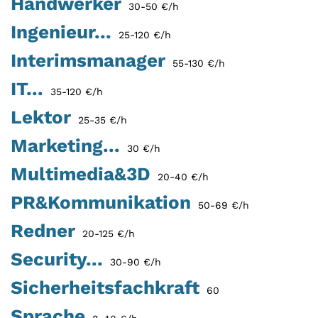
Handwerker
30-50 €/h
Ingenieur...
25-120 €/h
Interimsmanager
55-130 €/h
IT...
35-120 €/h
Lektor
25-35 €/h
Marketing...
30 €/h
Multimedia&3D
20-40 €/h
PR&Kommunikation
50-69 €/h
Redner
20-125 €/h
Security...
30-90 €/h
Sicherheitsfachkraft
60
Sprache