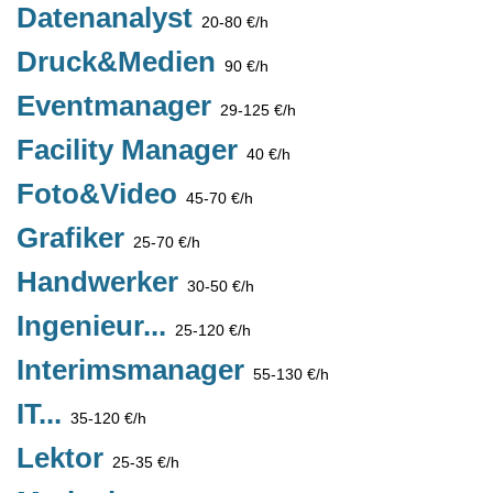
Datenanalyst
20-80 €/h
Druck&Medien
90 €/h
Eventmanager
29-125 €/h
Facility Manager
40 €/h
Foto&Video
45-70 €/h
Grafiker
25-70 €/h
Handwerker
30-50 €/h
Ingenieur...
25-120 €/h
Interimsmanager
55-130 €/h
IT...
35-120 €/h
Lektor
25-35 €/h