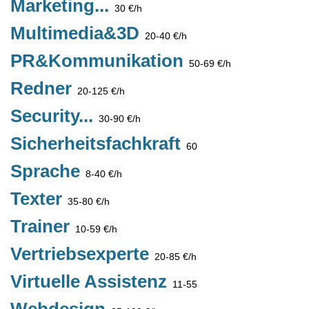
Marketing...
30 €/h
Multimedia&3D
20-40 €/h
PR&Kommunikation
50-69 €/h
Redner
20-125 €/h
Security...
30-90 €/h
Sicherheitsfachkraft
60
Sprache
8-40 €/h
Texter
35-80 €/h
Trainer
10-59 €/h
Vertriebsexperte
20-85 €/h
Virtuelle Assistenz
11-55