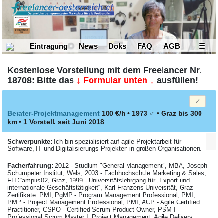
Eintragung
News
Doks
FAQ
AGB
☰
Kostenlose Vorstellung mit dem Freelancer Nr.
18708: Bitte das
↓ Formular unten ↓
ausfüllen!
Berater-Projektmanagement
100 €/h • 1973
♂
•
Graz
bis 300
km
• 1 Vorstell. seit Juni 2018
Schwerpunkte:
Ich bin spezialisiert auf agile Projektarbeit für
Software, IT und Digitalisierungs-Projekten in großen Organisationen.
Facher­fahrung:
2012 - Studium "General Management", MBA, Joseph
Schumpeter Institut, Wels, 2003 - Fachhochschule Marketing & Sales,
FH Campus02, Graz, 1999 - Universitätslehrgang für „Export und
internationale Geschäftstätigkeit“, Karl Franzens Universität, Graz
Zertifikate: PMI, PgMP - Program Management Professional, PMI,
PMP - Project Management Professional, PMI, ACP - Agile Certified
Practitioner, CSPO - Certified Scrum Product Owner, PSM I -
Professional Scrum Master I. Project Management, Agile Delivery,