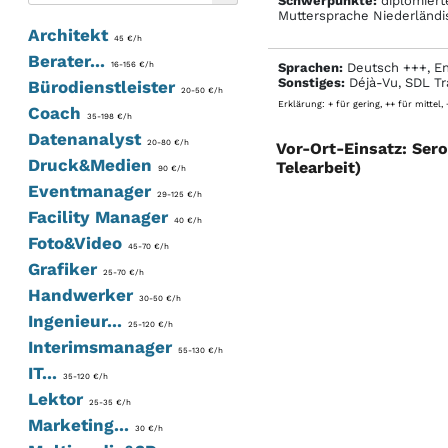
Schwerpunkte:
diplomiert
Muttersprache Niederländi
Architekt
45 €/h
Berater...
16-156 €/h
Sprachen:
Deutsch +++, En
Sonstiges:
Déjà-Vu, SDL Tr
Bürodienstleister
20-50 €/h
Erklärung: + für gering, ++ für mittel,
Coach
35-198 €/h
Datenanalyst
20-80 €/h
Vor-Ort-Einsatz: Ser
Druck&Medien
Telearbeit)
90 €/h
Eventmanager
29-125 €/h
Facility Manager
40 €/h
Foto&Video
45-70 €/h
Grafiker
25-70 €/h
Handwerker
30-50 €/h
Ingenieur...
25-120 €/h
Interimsmanager
55-130 €/h
IT...
35-120 €/h
Lektor
25-35 €/h
Marketing...
30 €/h