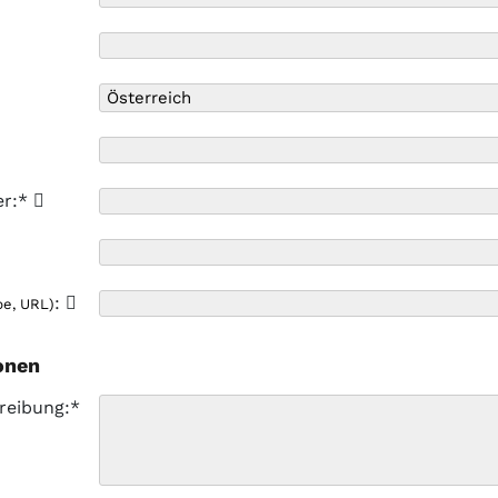
er:*
:
pe, URL)
onen
reibung:*