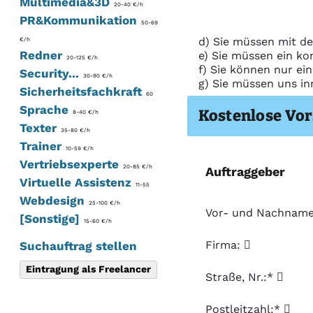
Multimedia&3D
20-40 €/h
PR&Kommunikation
50-69
d) Sie müssen mit de
€/h
Redner
e) Sie müssen ein ko
20-125 €/h
f) Sie können nur ei
Security...
30-90 €/h
g) Sie müssen uns in
Sicherheitsfachkraft
60
Sprache
Kostenlose Vor
8-40 €/h
Texter
35-80 €/h
Trainer
10-59 €/h
Vertriebsexperte
20-85 €/h
Auftraggeber
Virtuelle Assistenz
11-55
Webdesign
25-100 €/h
Vor- und Nachnam
[Sonstige]
15-60 €/h
Firma:
Suchauftrag stellen
Eintragung als Freelancer
Straße, Nr.:*
Postleitzahl:*