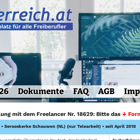
26
Dokumente
FAQ
AGB
Imp
lung mit dem Freelancer Nr. 18629: Bitte das
↓ For
•
Serooskerke Schouwen (NL)
(nur Telearbeit)
• seit April 2018