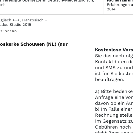
e vereidigte Übersetzerin Deutsch-Niederländisch,
Facher­fahrun
sch
Erfahrungen a
2014.
glisch +++, Französisch +
ados Studio 2015
 +++ für hoch.
ooskerke Schouwen (NL) (nur
Kostenlose Vors
Sie das nachfol
Kontaktdaten de
und SMS zu und S
ist für Sie kost
beauftragen.
a) Bitte bedenke
Anfrage eine Vo
davon ob ein Au
b) Im Falle eine
Rechnung stelle
Im Gegensatz zu
Gebühren noch e
nicht über uns 