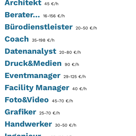
Architekt
45 €/h
Berater...
16-156 €/h
Bürodienstleister
20-50 €/h
Coach
35-198 €/h
Datenanalyst
20-80 €/h
Druck&Medien
90 €/h
Eventmanager
29-125 €/h
Facility Manager
40 €/h
Foto&Video
45-70 €/h
Grafiker
25-70 €/h
Handwerker
30-50 €/h