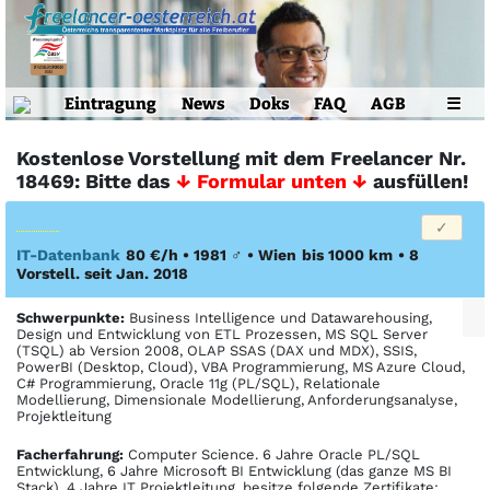
Eintragung
News
Doks
FAQ
AGB
☰
Kostenlose Vorstellung mit dem Freelancer Nr.
18469: Bitte das
↓ Formular unten ↓
ausfüllen!
IT-Datenbank
80 €/h • 1981
♂
•
Wien
bis 1000 km
• 8
Vorstell. seit Jan. 2018
Schwerpunkte:
Business Intelligence und Datawarehousing,
Design und Entwicklung von ETL Prozessen, MS SQL Server
(TSQL) ab Version 2008, OLAP SSAS (DAX und MDX), SSIS,
PowerBI (Desktop, Cloud), VBA Programmierung, MS Azure Cloud,
C# Programmierung, Oracle 11g (PL/SQL), Relationale
Modellierung, Dimensionale Modellierung, Anforderungsanalyse,
Projektleitung
Facher­fahrung:
Computer Science. 6 Jahre Oracle PL/SQL
Entwicklung, 6 Jahre Microsoft BI Entwicklung (das ganze MS BI
Stack), 4 Jahre IT Projektleitung, besitze folgende Zertifikate: