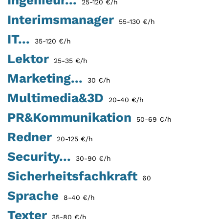
Ingenieur...
25-120 €/h
Interimsmanager
55-130 €/h
IT...
35-120 €/h
Lektor
25-35 €/h
Marketing...
30 €/h
Multimedia&3D
20-40 €/h
PR&Kommunikation
50-69 €/h
Redner
20-125 €/h
Security...
30-90 €/h
Sicherheitsfachkraft
60
Sprache
8-40 €/h
Texter
35-80 €/h