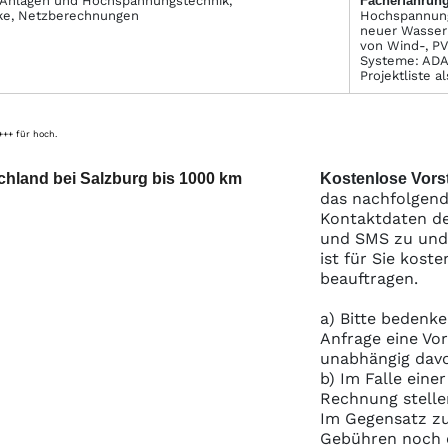
 Anlagen und Hochspannungstechnik,
Facher­fahrung
rke, Netzberechnungen
Hochspannungs
neuer Wasser
von Wind-, P
Systeme: ADA
Projektliste a
 +++ für hoch.
chland bei Salzburg bis 1000 km
Kostenlose Vorst
das nachfolgend
Kontaktdaten de
und SMS zu und S
ist für Sie kost
beauftragen.
a) Bitte bedenke
Anfrage eine Vo
unabhängig davo
b) Im Falle eine
Rechnung stelle
Im Gegensatz zu
Gebühren noch e