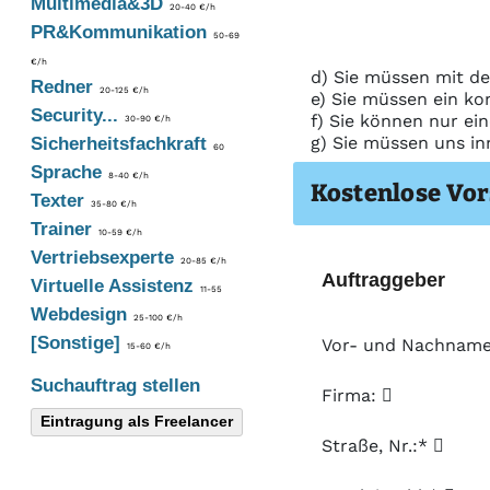
Multimedia&3D
20-40 €/h
PR&Kommunikation
50-69
€/h
d) Sie müssen mit de
Redner
20-125 €/h
e) Sie müssen ein ko
Security...
f) Sie können nur ei
30-90 €/h
g) Sie müssen uns in
Sicherheitsfachkraft
60
Sprache
8-40 €/h
Kostenlose Vor
Texter
35-80 €/h
Trainer
10-59 €/h
Vertriebsexperte
20-85 €/h
Auftraggeber
Virtuelle Assistenz
11-55
Webdesign
25-100 €/h
[Sonstige]
Vor- und Nachnam
15-60 €/h
Suchauftrag stellen
Firma:
Eintragung als Freelancer
Straße, Nr.:*