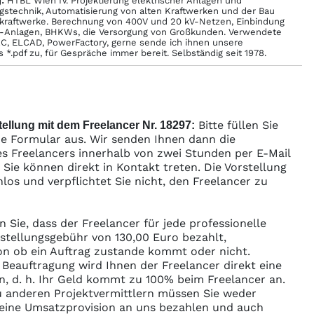
:
HTBL Wien IV. Projektierung elektrischer Anlagen und
technik, Automatisierung von alten Kraftwerken und der Bau
kraftwerke. Berechnung von 400V und 20 kV-Netzen, Einbindung
V-Anlagen, BHKWs, die Versorgung von Großkunden. Verwendete
C, ELCAD, PowerFactory, gerne sende ich ihnen unsere
ls *.pdf zu, für Gespräche immer bereit. Selbständig seit 1978.
Bitte füllen Sie
ellung mit dem Freelancer Nr. 18297:
e Formular aus. Wir senden Ihnen dann die
s Freelancers innerhalb von zwei Stunden per E-Mail
ie können direkt in Kontakt treten. Die Vorstellung
enlos und verpflichtet Sie nicht, den Freelancer zu
n Sie, dass der Freelancer für jede professionelle
rstellungsgebühr von 130,00 Euro bezahlt,
n ob ein Auftrag zustande kommt oder nicht.
r Beauftragung wird Ihnen der Freelancer direkt eine
n, d. h. Ihr Geld kommt zu 100% beim Freelancer an.
 anderen Projektvermittlern müssen Sie weder
ine Umsatzprovision an uns bezahlen und auch