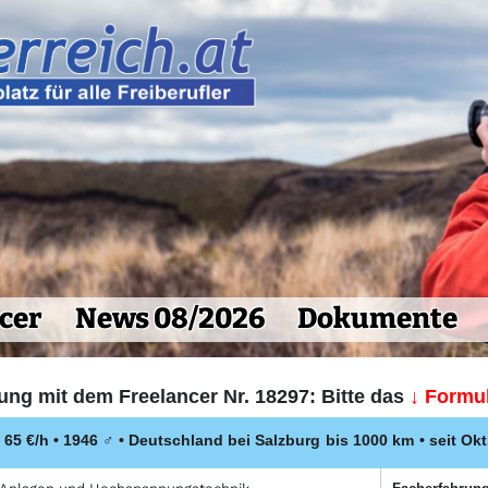
cer
News 08/2026
Dokumente
ung mit dem Freelancer Nr. 18297: Bitte das
↓ Formul
65 €/h • 1946
♂
•
Deutschland bei Salzburg
bis 1000 km
• seit Ok