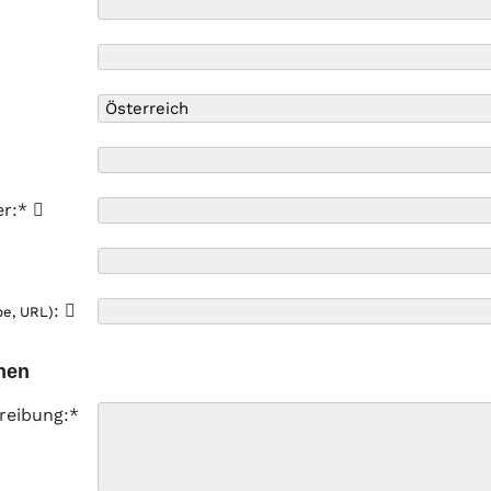
er:*
:
pe, URL)
nen
reibung:*