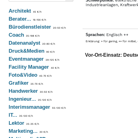
Schwerpunkte:
elektrische
Industrieanlagen, Kraftwe
Architekt
45 €/h
Berater...
16-156 €/h
Bürodienstleister
20-50 €/h
Coach
Sprachen:
Englisch ++
35-198 €/h
Erklärung: + für gering, ++ für mittel,
Datenanalyst
20-80 €/h
Druck&Medien
90 €/h
Vor-Ort-Einsatz: Deuts
Eventmanager
29-125 €/h
Facility Manager
40 €/h
Foto&Video
45-70 €/h
Grafiker
25-70 €/h
Handwerker
30-50 €/h
Ingenieur...
25-120 €/h
Interimsmanager
55-130 €/h
IT...
35-120 €/h
Lektor
25-35 €/h
Marketing...
30 €/h