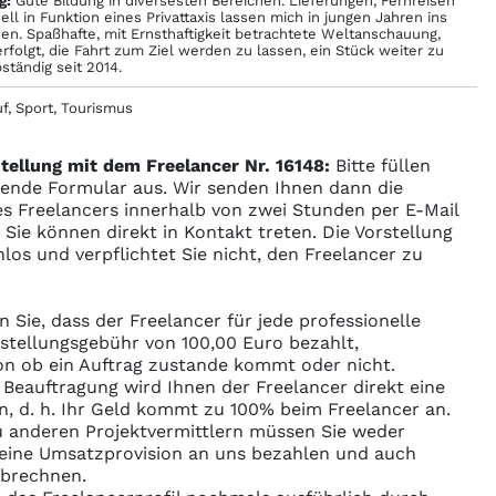
g:
Gute Bildung in diversesten Bereichen. Lieferungen, Fernreisen
ll in Funktion eines Privattaxis lassen mich in jungen Jahren ins
en. Spaßhafte, mit Ernsthaftigkeit betrachtete Weltanschauung,
erfolgt, die Fahrt zum Ziel werden zu lassen, ein Stück weiter zu
tändig seit 2014.
f, Sport, Tourismus
tellung mit dem Freelancer Nr. 16148:
Bitte füllen
gende Formular aus. Wir senden Ihnen dann die
s Freelancers innerhalb von zwei Stunden per E-Mail
ie können direkt in Kontakt treten. Die Vorstellung
enlos und verpflichtet Sie nicht, den Freelancer zu
n Sie, dass der Freelancer für jede professionelle
rstellungsgebühr von 100,00 Euro bezahlt,
n ob ein Auftrag zustande kommt oder nicht.
r Beauftragung wird Ihnen der Freelancer direkt eine
n, d. h. Ihr Geld kommt zu 100% beim Freelancer an.
 anderen Projektvermittlern müssen Sie weder
ine Umsatzprovision an uns bezahlen und auch
abrechnen.