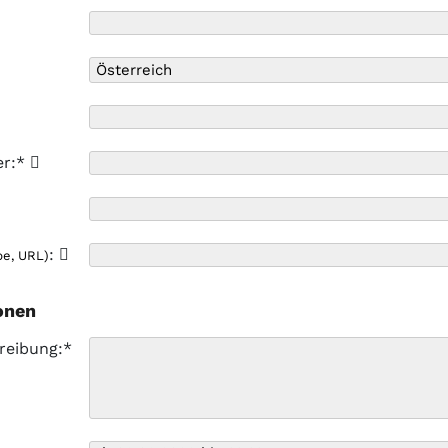
er:*
:
pe, URL)
onen
reibung:*