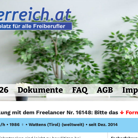
26
Dokumente
FAQ
AGB
Imp
lung mit dem Freelancer Nr. 16148: Bitte das
↓ Form
/h • 1986
♀
•
Wattens (Tirol)
(weltweit)
• seit Dez. 2014