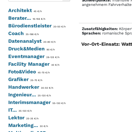
Schwerpunkte:
Intensive F
angenehmem Fahrverhalte
Architekt
45 €/h
Berater...
16-156 €/h
Bürodienstleister
20-50 €/h
Zusatzfähigkeiten:
Körpert
Coach
Sprachen:
romanische Spr
35-198 €/h
Datenanalyst
20-80 €/h
Vor-Ort-Einsatz: Watt
Druck&Medien
90 €/h
Eventmanager
29-125 €/h
Facility Manager
40 €/h
Foto&Video
45-70 €/h
Grafiker
25-70 €/h
Handwerker
30-50 €/h
Ingenieur...
25-120 €/h
Interimsmanager
55-130 €/h
IT...
35-120 €/h
Lektor
25-35 €/h
Marketing...
30 €/h