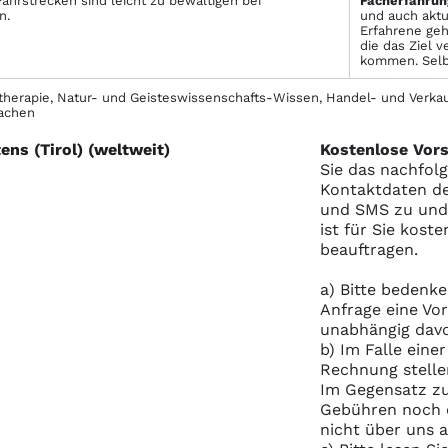
ahrstrecken sind leicht zu bewältigen bei
Facher­fahrun
n.
und auch aktue
Erfahrene geh
die das Ziel v
kommen. Selbs
herapie, Natur- und Geisteswissenschafts-Wissen, Handel- und Verkau
achen
ens (Tirol) (weltweit)
Kostenlose Vors
Sie das nachfol
Kontaktdaten de
und SMS zu und S
ist für Sie kost
beauftragen.
a) Bitte bedenke
Anfrage eine Vo
unabhängig davo
b) Im Falle eine
Rechnung stelle
Im Gegensatz zu
Gebühren noch e
nicht über uns 