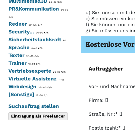
Multimedia&3D
20-40 €/h
PR&Kommunikation
50-69
d) Sie müssen mit de
€/h
e) Sie müssen ein ko
Redner
f) Sie können nur ei
20-125 €/h
g) Sie müssen uns in
Security...
30-90 €/h
Sicherheitsfachkraft
60
Kostenlose Vor
Sprache
8-40 €/h
Texter
35-80 €/h
Trainer
10-59 €/h
Auftraggeber
Vertriebsexperte
20-85 €/h
Virtuelle Assistenz
11-55
Vor- und Nachnam
Webdesign
25-100 €/h
[Sonstige]
15-60 €/h
Firma:
Suchauftrag stellen
Straße, Nr.:*
Eintragung als Freelancer
Postleitzahl:*