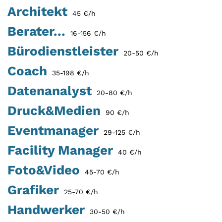
Architekt
45 €/h
Berater...
16-156 €/h
Bürodienstleister
20-50 €/h
Coach
35-198 €/h
Datenanalyst
20-80 €/h
Druck&Medien
90 €/h
Eventmanager
29-125 €/h
Facility Manager
40 €/h
Foto&Video
45-70 €/h
Grafiker
25-70 €/h
Handwerker
30-50 €/h