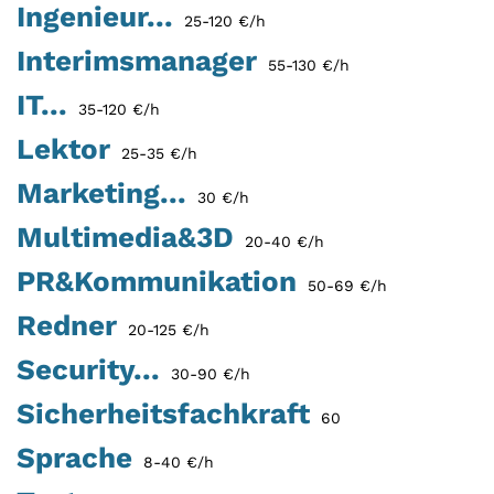
Ingenieur...
25-120 €/h
Interimsmanager
55-130 €/h
IT...
35-120 €/h
Lektor
25-35 €/h
Marketing...
30 €/h
Multimedia&3D
20-40 €/h
PR&Kommunikation
50-69 €/h
Redner
20-125 €/h
Security...
30-90 €/h
Sicherheitsfachkraft
60
Sprache
8-40 €/h