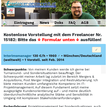
Eintragung
News
Doks
FAQ
AGB
☰
Kostenlose Vorstellung mit dem Freelancer Nr.
15182: Bitte das
↓ Formular unten ↓
ausfüllen!
Interimsmanager
130 €/h • 1960
♂
•
München/Deutschland
(weltweit)
• 1 Vorstell. seit Feb. 2014
Schwerpunkte:
Von meinen Kunden werde ich gerne bei
Turnaround- und Sondersituationen beauftragt. Der
Schwerpunkt meiner Arbeit lag zuletzt im Bereich Mergers &
Acquisitions, Post Merger Integration und Restrukturierung. Ich
biete meinen Kunden umfangreiche Kompetenz im IT-
Projektmanagement. Auf diesem Fundament setzt meine
ausgeprägte Kundenorientierung auf - und meine deutlich
überdurchschnittliche analytische Stärke und Sensibilität in
Umgang mit komplexen Stakeholderanforderungen.
Facher­fahrung:
Projektmanagement bei Sondersituationen, auch