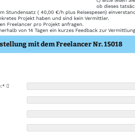
c) Bitte lesen S
ob dieses tatsäc
m Stundensatz ( 40,00 €/h plus Reisespesen) einverstand
nkretes Projekt haben und sind kein Vermittler.
nen Freelancer pro Projekt anfragen.
nerhalb von 14 Tagen ein kurzes Feedback zur Vermittlu
stellung mit dem Freelancer Nr. 15018
e:*