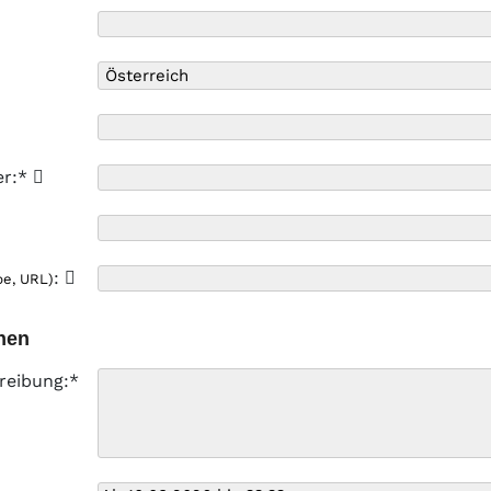
er:*
:
pe, URL)
nen
reibung:*