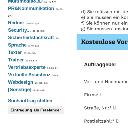
Multimedia&3D
20-40 €/h
PR&Kommunikation
50-69
d) Sie müssen mit de
e) Sie müssen ein ko
€/h
Redner
f) Sie können nur ei
20-125 €/h
g) Sie müssen uns in
Security...
30-90 €/h
Sicherheitsfachkraft
60
Kostenlose Vor
Sprache
8-40 €/h
Texter
35-80 €/h
Trainer
10-59 €/h
Auftraggeber
Vertriebsexperte
20-85 €/h
Virtuelle Assistenz
11-55
Vor- und Nachnam
Webdesign
25-100 €/h
[Sonstige]
15-60 €/h
Firma:
Suchauftrag stellen
Straße, Nr.:*
Eintragung als Freelancer
Postleitzahl:*