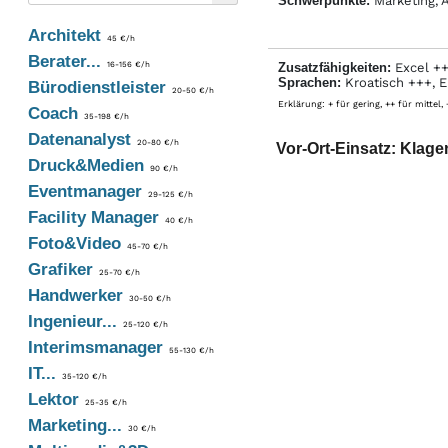
Schwerpunkte:
Marketing, 
Architekt
45 €/h
Berater...
16-156 €/h
Zusatzfähigkeiten:
Excel ++
Sprachen:
Kroatisch +++, E
Bürodienstleister
20-50 €/h
Erklärung: + für gering, ++ für mittel,
Coach
35-198 €/h
Datenanalyst
20-80 €/h
Vor-Ort-Einsatz: Klage
Druck&Medien
90 €/h
Eventmanager
29-125 €/h
Facility Manager
40 €/h
Foto&Video
45-70 €/h
Grafiker
25-70 €/h
Handwerker
30-50 €/h
Ingenieur...
25-120 €/h
Interimsmanager
55-130 €/h
IT...
35-120 €/h
Lektor
25-35 €/h
Marketing...
30 €/h