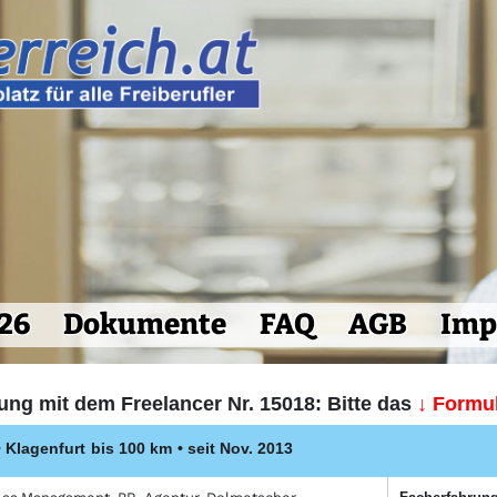
26
Dokumente
FAQ
AGB
Imp
ung mit dem Freelancer Nr. 15018: Bitte das
↓ Formul
•
Klagenfurt
bis 100 km
• seit Nov. 2013