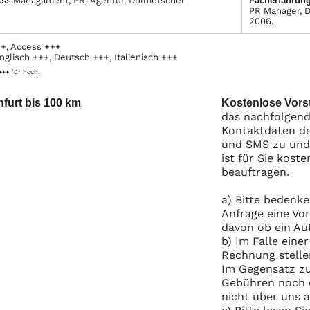
Ass.Managament, PR-Agentur, Dolmetscher
Facher­fahrung
PR Manager, D
2006.
+, Access +++
nglisch +++, Deutsch +++, Italienisch +++
 +++ für hoch.
nfurt bis 100 km
Kostenlose Vorst
das nachfolgend
Kontaktdaten de
und SMS zu und S
ist für Sie kost
beauftragen.
a) Bitte bedenke
Anfrage eine Vo
davon ob ein Au
b) Im Falle eine
Rechnung stelle
Im Gegensatz zu
Gebühren noch e
nicht über uns 