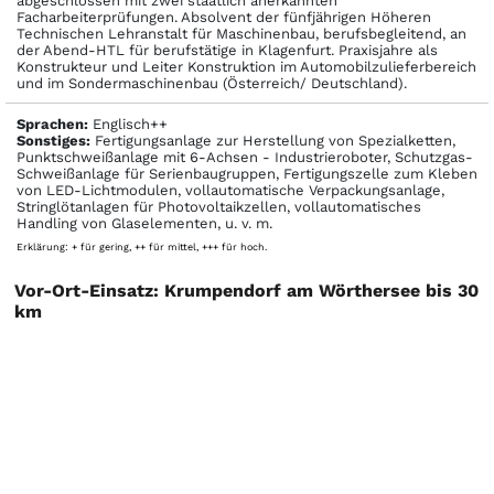
abgeschlossen mit zwei staatlich anerkannten
Facharbeiterprüfungen. Absolvent der fünfjährigen Höheren
Technischen Lehranstalt für Maschinenbau, berufsbegleitend, an
der Abend-HTL für berufstätige in Klagenfurt. Praxisjahre als
Konstrukteur und Leiter Konstruktion im Automobilzulieferbereich
und im Sondermaschinenbau (Österreich/ Deutschland).
Sprachen:
Englisch++
Sonstiges:
Fertigungsanlage zur Herstellung von Spezialketten,
Punktschweißanlage mit 6-Achsen - Industrieroboter, Schutzgas-
Schweißanlage für Serienbaugruppen, Fertigungszelle zum Kleben
von LED-Lichtmodulen, vollautomatische Verpackungsanlage,
Stringlötanlagen für Photovoltaikzellen, vollautomatisches
Handling von Glaselementen, u. v. m.
Erklärung: + für gering, ++ für mittel, +++ für hoch.
Vor-Ort-Einsatz: Krumpendorf am Wörthersee bis 30
km