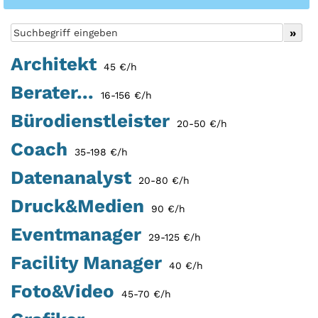
Architekt
45 €/h
Berater...
16-156 €/h
Bürodienstleister
20-50 €/h
Coach
35-198 €/h
Datenanalyst
20-80 €/h
Druck&Medien
90 €/h
Eventmanager
29-125 €/h
Facility Manager
40 €/h
Foto&Video
45-70 €/h