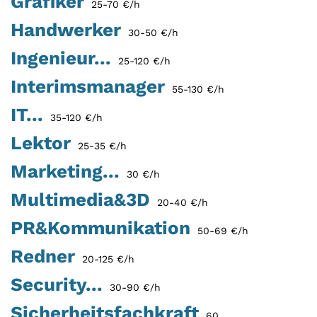
Grafiker
25-70 €/h
Handwerker
30-50 €/h
Ingenieur...
25-120 €/h
Interimsmanager
55-130 €/h
IT...
35-120 €/h
Lektor
25-35 €/h
Marketing...
30 €/h
Multimedia&3D
20-40 €/h
PR&Kommunikation
50-69 €/h
Redner
20-125 €/h
Security...
30-90 €/h
Sicherheitsfachkraft
60