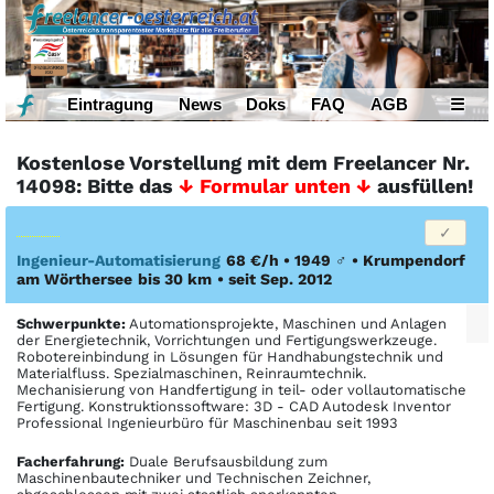
Eintragung
News
Doks
FAQ
AGB
☰
Kostenlose Vorstellung mit dem Freelancer Nr.
14098: Bitte das
↓ Formular unten ↓
ausfüllen!
Ingenieur-Automatisierung
68 €/h • 1949
♂
•
Krumpendorf
am Wörthersee
bis 30 km
• seit Sep. 2012
Schwerpunkte:
Automationsprojekte, Maschinen und Anlagen
der Energietechnik, Vorrichtungen und Fertigungswerkzeuge.
Robotereinbindung in Lösungen für Handhabungstechnik und
Materialfluss. Spezialmaschinen, Reinraumtechnik.
Mechanisierung von Handfertigung in teil- oder vollautomatische
Fertigung. Konstruktionssoftware: 3D - CAD Autodesk Inventor
Professional Ingenieurbüro für Maschinenbau seit 1993
Facher­fahrung:
Duale Berufsausbildung zum
Maschinenbautechniker und Technischen Zeichner,