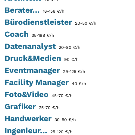
Berater...
16-156 €/h
Bürodienstleister
20-50 €/h
Coach
35-198 €/h
Datenanalyst
20-80 €/h
Druck&Medien
90 €/h
Eventmanager
29-125 €/h
Facility Manager
40 €/h
Foto&Video
45-70 €/h
Grafiker
25-70 €/h
Handwerker
30-50 €/h
Ingenieur...
25-120 €/h