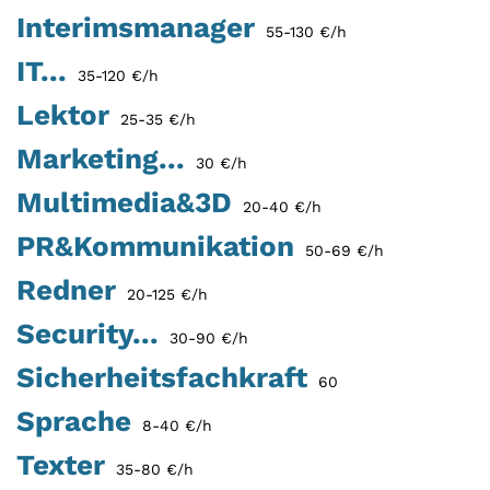
Interimsmanager
55-130 €/h
IT...
35-120 €/h
Lektor
25-35 €/h
Marketing...
30 €/h
Multimedia&3D
20-40 €/h
PR&Kommunikation
50-69 €/h
Redner
20-125 €/h
Security...
30-90 €/h
Sicherheitsfachkraft
60
Sprache
8-40 €/h
Texter
35-80 €/h