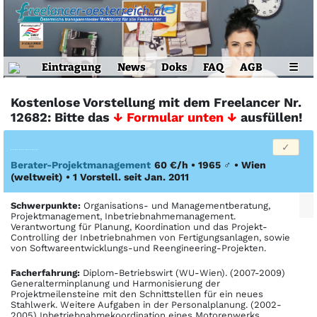
Eintragung
News
Doks
FAQ
AGB
☰
Kostenlose Vorstellung mit dem Freelancer Nr.
12682: Bitte das
↓ Formular unten ↓
ausfüllen!
Berater-Projektmanagement
60 €/h • 1965
♂
•
Wien
(weltweit)
• 1 Vorstell. seit Jan. 2011
Schwerpunkte:
Organisations- und Managementberatung,
Projektmanagement, Inbetriebnahmemanagement.
Verantwortung für Planung, Koordination und das Projekt-
Controlling der Inbetriebnahmen von Fertigungsanlagen, sowie
von Softwareentwicklungs-und Reengineering-Projekten.
Facher­fahrung:
Diplom-Betriebswirt (WU-Wien). (2007-2009)
Generalterminplanung und Harmonisierung der
Projektmeilensteine mit den Schnittstellen für ein neues
Stahlwerk. Weitere Aufgaben in der Personalplanung. (2002-
2005) Inbetriebnahmekoordination eines Motorenwerks.