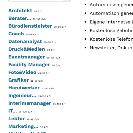
Automatisch gener
Architekt
45 €/h
Automatisch gener
Berater...
16-156 €/h
Eigene Internetse
Bürodienstleister
20-50 €/h
Kostenlose gebühr
Coach
35-198 €/h
Kostenlose Telefo
Datenanalyst
20-80 €/h
Newsletter, Dokume
Druck&Medien
90 €/h
Eventmanager
29-125 €/h
Facility Manager
40 €/h
Foto&Video
45-70 €/h
Grafiker
25-70 €/h
Handwerker
30-50 €/h
Ingenieur...
25-120 €/h
Interimsmanager
55-130 €/h
IT...
35-120 €/h
Lektor
25-35 €/h
Marketing...
30 €/h