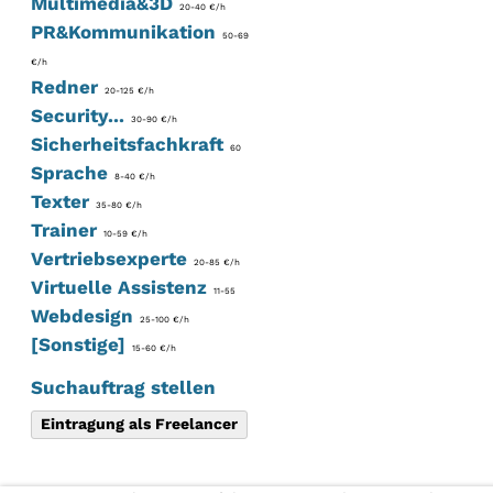
Multimedia&3D
20-40 €/h
PR&Kommunikation
50-69
€/h
Redner
20-125 €/h
Security...
30-90 €/h
Sicherheitsfachkraft
60
Sprache
8-40 €/h
Texter
35-80 €/h
Trainer
10-59 €/h
Vertriebsexperte
20-85 €/h
Virtuelle Assistenz
11-55
Webdesign
25-100 €/h
[Sonstige]
15-60 €/h
Suchauftrag stellen
Eintragung als Freelancer