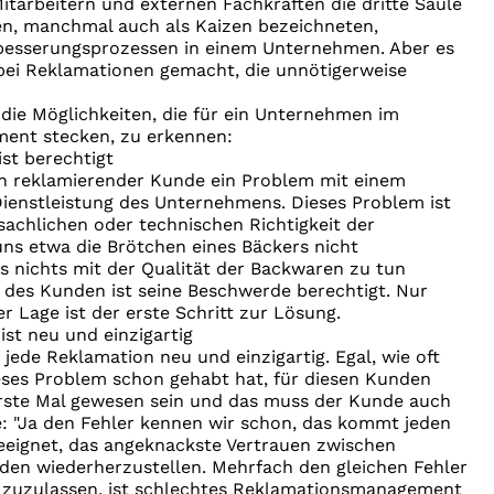
tarbeitern und externen Fachkräften die dritte Säule
en, manchmal auch als Kaizen bezeichneten,
rbesserungsprozessen in einem Unternehmen. Aber es
 bei Reklamationen gemacht, die unnötigerweise
die Möglichkeiten, die für ein Unternehmen im
nt stecken, zu erkennen:
ist berechtigt
in reklamierender Kunde ein Problem mit einem
Dienstleistung des Unternehmens. Dieses Problem ist
achlichen oder technischen Richtigkeit der
ns etwa die Brötchen eines Bäckers nicht
 nichts mit der Qualität der Backwaren zu tun
 des Kunden ist seine Beschwerde berechtigt. Nur
r Lage ist der erste Schritt zur Lösung.
ist neu und einzigartig
 jede Reklamation neu und einzigartig. Egal, wie oft
ses Problem schon gehabt hat, für diesen Kunden
erste Mal gewesen sein und das muss der Kunde auch
: "Ja den Fehler kennen wir schon, das kommt jeden
geeignet, das angeknackste Vertrauen zwischen
den wiederherzustellen. Mehrfach den gleichen Fehler
zuzulassen, ist schlechtes Reklamationsmanagement