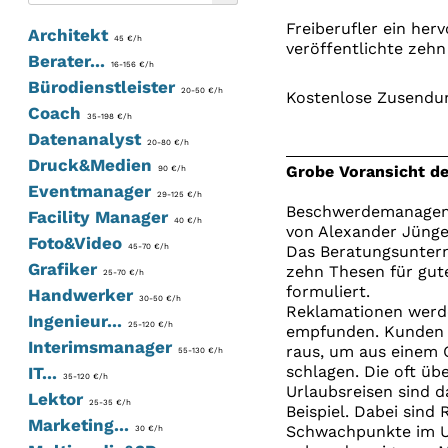
Freiberufler ein he
Architekt
45 €/h
veröffentlichte zehn
Berater...
16-156 €/h
Bürodienstleister
20-50 €/h
Kostenlose Zusendun
Coach
35-198 €/h
Datenanalyst
20-80 €/h
Druck&Medien
Grobe Voransicht de
90 €/h
Eventmanager
29-125 €/h
Beschwerdemanageme
Facility Manager
40 €/h
von Alexander Jünge
Foto&Video
45-70 €/h
Das Beratungsunter
Grafiker
zehn Thesen für gu
25-70 €/h
formuliert.
Handwerker
30-50 €/h
Reklamationen werden
Ingenieur...
25-120 €/h
empfunden. Kunden 
Interimsmanager
raus, um aus einem G
55-130 €/h
schlagen. Die oft ü
IT...
35-120 €/h
Urlaubsreisen sind 
Lektor
25-35 €/h
Beispiel. Dabei sind
Marketing...
Schwachpunkte im Un
30 €/h