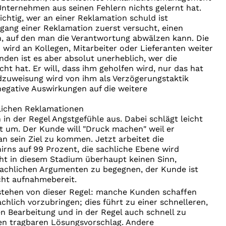
Unternehmen aus seinen Fehlern nichts gelernt hat.
ichtig, wer an einer Reklamation schuld ist
gang einer Reklamation zuerst versucht, einen
n, auf den man die Verantwortung abwälzen kann. Die
ird an Kollegen, Mitarbeiter oder Lieferanten weiter
den ist es aber absolut unerheblich, wer die
ht hat. Er will, dass ihm geholfen wird, nur das hat
dzuweisung wird von ihm als Verzögerungstaktik
egative Auswirkungen auf die weitere
hlichen Reklamationen
in der Regel Angstgefühle aus. Dabei schlägt leicht
ät um. Der Kunde will "Druck machen" weil er
an sein Ziel zu kommen. Jetzt arbeitet die
irns auf 99 Prozent, die sachliche Ebene wird
ht in diesem Stadium überhaupt keinen Sinn,
achlichen Argumenten zu begegnen, der Kunde ist
ht aufnahmebereit.
tehen von dieser Regel: manche Kunden schaffen
chlich vorzubringen; dies führt zu einer schnelleren,
en Bearbeitung und in der Regel auch schnell zu
ten tragbaren Lösungsvorschlag. Andere