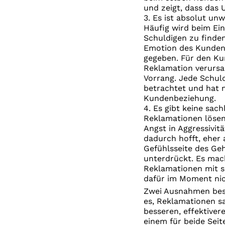
und zeigt, dass das 
3. Es ist absolut unw
Häufig wird beim Ein
Schuldigen zu finde
Emotion des Kunden w
gegeben. Für den Kun
Reklamation verursac
Vorrang. Jede Schul
betrachtet und hat n
Kundenbeziehung.
4. Es gibt keine sac
Reklamationen lösen 
Angst in Aggressivit
dadurch hofft, eher 
Gefühlsseite des Geh
unterdrückt. Es mac
Reklamationen mit s
dafür im Moment nic
Zwei Ausnahmen bes
es, Reklamationen sa
besseren, effektiver
einem für beide Sei