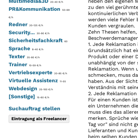
Multimedia&3D
neben den eigenen Mi
20-40 €/h
zu den viel gerühmt
PR&Kommunikation
50-69
kontinuierlichen Ve
€/h
werden viele Fehler
Redner
Kunden vergraulen.
20-125 €/h
Zehn Thesen helfen, 
Security...
30-90 €/h
Beschwerdemanageme
Sicherheitsfachkraft
60
1. Jede Reklamation 
Sprache
Grundsätzlich hat e
8-40 €/h
Texter
Produkt oder einer 
35-80 €/h
unabhängig von der s
Trainer
10-59 €/h
Reklamation. Wenn u
Vertriebsexperte
20-85 €/h
schmecken, muss das
Virtuelle Assistenz
haben. Aus der Sicht
11-55
Verständnis mit seine
Webdesign
25-100 €/h
2. Jede Reklamation 
[Sonstige]
15-60 €/h
Für einen Kunden ist
ein Unternehmen die
Suchauftrag stellen
muss dies das aller
merken. Sprüche wie
Eintragung als Freelancer
Tag vor" sind nicht 
Lieferanten und Kun
beim selben Kunden 