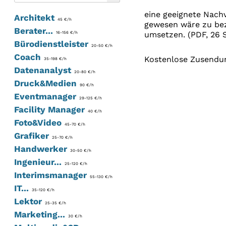
eine geeignete Nachv
Architekt
45 €/h
gewesen wäre zu beza
Berater...
umsetzen. (PDF, 26 S
16-156 €/h
Bürodienstleister
20-50 €/h
Coach
Kostenlose Zusendun
35-198 €/h
Datenanalyst
20-80 €/h
Druck&Medien
90 €/h
Eventmanager
29-125 €/h
Facility Manager
40 €/h
Foto&Video
45-70 €/h
Grafiker
25-70 €/h
Handwerker
30-50 €/h
Ingenieur...
25-120 €/h
Interimsmanager
55-130 €/h
IT...
35-120 €/h
Lektor
25-35 €/h
Marketing...
30 €/h