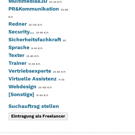
Multimedia&3D
20-40 €/h
PR&Kommunikation
50-69
€/h
Redner
20-125 €/h
Security...
30-90 €/h
Sicherheitsfachkraft
60
Sprache
8-40 €/h
Texter
35-80 €/h
Trainer
10-59 €/h
Vertriebsexperte
20-85 €/h
Virtuelle Assistenz
11-55
Webdesign
25-100 €/h
[Sonstige]
15-60 €/h
Suchauftrag stellen
Eintragung als Freelancer