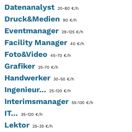
Datenanalyst
20-80 €/h
Druck&Medien
90 €/h
Eventmanager
29-125 €/h
Facility Manager
40 €/h
Foto&Video
45-70 €/h
Grafiker
25-70 €/h
Handwerker
30-50 €/h
Ingenieur...
25-120 €/h
Interimsmanager
55-130 €/h
IT...
35-120 €/h
Lektor
25-35 €/h