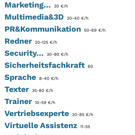
Marketing...
30 €/h
Multimedia&3D
20-40 €/h
PR&Kommunikation
50-69 €/h
Redner
20-125 €/h
Security...
30-90 €/h
Sicherheitsfachkraft
60
Sprache
8-40 €/h
Texter
35-80 €/h
Trainer
10-59 €/h
Vertriebsexperte
20-85 €/h
Virtuelle Assistenz
11-55