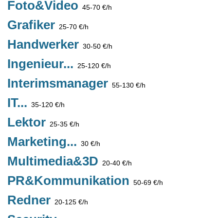
Foto&Video
45-70 €/h
Grafiker
25-70 €/h
Handwerker
30-50 €/h
Ingenieur...
25-120 €/h
Interimsmanager
55-130 €/h
IT...
35-120 €/h
Lektor
25-35 €/h
Marketing...
30 €/h
Multimedia&3D
20-40 €/h
PR&Kommunikation
50-69 €/h
Redner
20-125 €/h