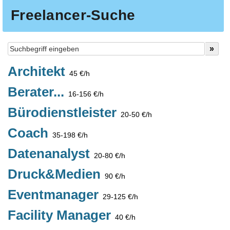
Freelancer-Suche
Architekt
45 €/h
Berater...
16-156 €/h
Bürodienstleister
20-50 €/h
Coach
35-198 €/h
Datenanalyst
20-80 €/h
Druck&Medien
90 €/h
Eventmanager
29-125 €/h
Facility Manager
40 €/h