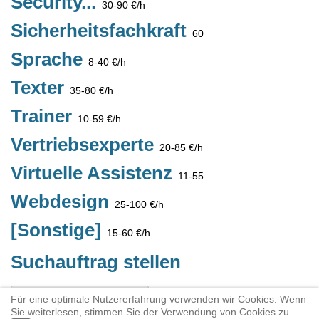
Security...
30-90 €/h
Sicherheitsfachkraft
60
Sprache
8-40 €/h
Texter
35-80 €/h
Trainer
10-59 €/h
Vertriebsexperte
20-85 €/h
Virtuelle Assistenz
11-55
Webdesign
25-100 €/h
[Sonstige]
15-60 €/h
Suchauftrag stellen
Eintragung als Freelancer
Für eine optimale Nutzererfahrung verwenden wir Cookies. Wenn
Sie weiterlesen, stimmen Sie der Verwendung von Cookies zu.